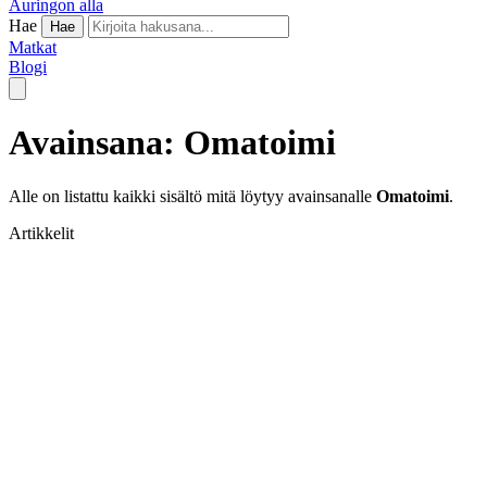
Auringon alla
Hae
Hae
Matkat
Blogi
Avainsana: Omatoimi
Alle on listattu kaikki sisältö mitä löytyy avainsanalle
Omatoimi
.
Artikkelit