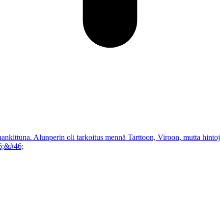
hankittuna. Alunperin oli tarkoitus mennä Tarttoon, Viroon, mutta hint
6;&#46;