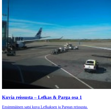
Kuvia reissusta – Lefkas & Parga osa 1
Ensimmäinen satsi kuva Lefkaksen ja Pargan reissusta.