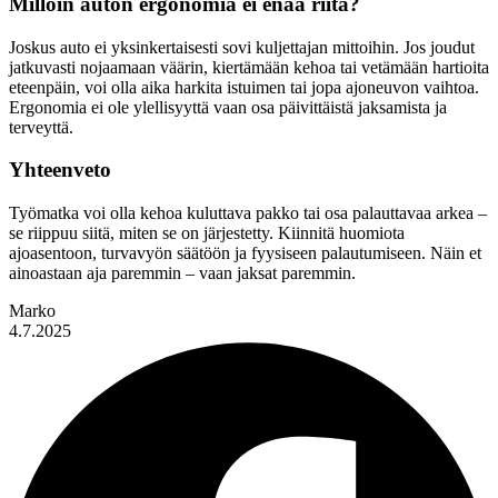
Milloin auton ergonomia ei enää riitä?
Joskus auto ei yksinkertaisesti sovi kuljettajan mittoihin. Jos joudut
jatkuvasti nojaamaan väärin, kiertämään kehoa tai vetämään hartioita
eteenpäin, voi olla aika harkita istuimen tai jopa ajoneuvon vaihtoa.
Ergonomia ei ole ylellisyyttä vaan osa päivittäistä jaksamista ja
terveyttä.
Yhteenveto
Työmatka voi olla kehoa kuluttava pakko tai osa palauttavaa arkea –
se riippuu siitä, miten se on järjestetty. Kiinnitä huomiota
ajoasentoon, turvavyön säätöön ja fyysiseen palautumiseen. Näin et
ainoastaan aja paremmin – vaan jaksat paremmin.
Marko
4.7.2025