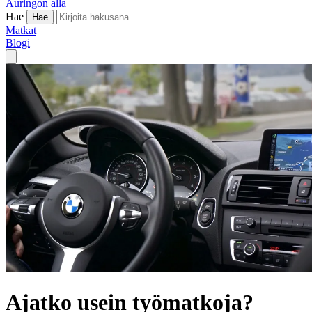
Auringon alla
Hae
Hae
Matkat
Blogi
Ajatko usein työmatkoja?