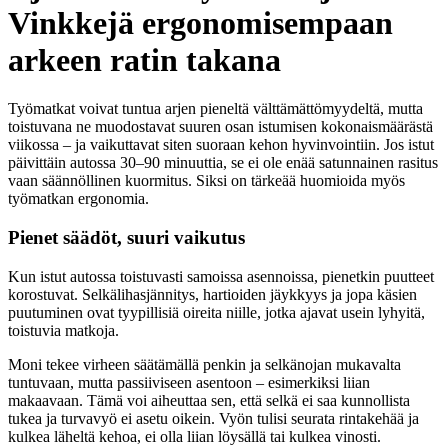
Vinkkejä ergonomisempaan
arkeen ratin takana
Työmatkat voivat tuntua arjen pieneltä välttämättömyydeltä, mutta
toistuvana ne muodostavat suuren osan istumisen kokonaismäärästä
viikossa – ja vaikuttavat siten suoraan kehon hyvinvointiin. Jos istut
päivittäin autossa 30–90 minuuttia, se ei ole enää satunnainen rasitus
vaan säännöllinen kuormitus. Siksi on tärkeää huomioida myös
työmatkan ergonomia.
Pienet säädöt, suuri vaikutus
Kun istut autossa toistuvasti samoissa asennoissa, pienetkin puutteet
korostuvat. Selkälihasjännitys, hartioiden jäykkyys ja jopa käsien
puutuminen ovat tyypillisiä oireita niille, jotka ajavat usein lyhyitä,
toistuvia matkoja.
Moni tekee virheen säätämällä penkin ja selkänojan mukavalta
tuntuvaan, mutta passiiviseen asentoon – esimerkiksi liian
makaavaan. Tämä voi aiheuttaa sen, että selkä ei saa kunnollista
tukea ja turvavyö ei asetu oikein. Vyön tulisi seurata rintakehää ja
kulkea läheltä kehoa, ei olla liian löysällä tai kulkea vinosti.