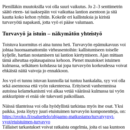
Pienilläkin muutoksilla voi olla suuri vaikutus. Jo 2–3 senttimetrin
säätö eteen- tai taaksepäin voi vaikuttaa lantion asentoon ja sitä
kautta koko kehon ryhtiin. Kokeile eri kallistuksia ja kiristä
turvavyötä napakasti, jotta vyö ei pääse valumaan.
Turvavyö ja istuin – näkymätön yhteistyö
Toistuva kuormitus ei aina tunnu heti. Turvavyön epämukavuus voi
johtaa huomaamattomiin virheasentoihin: kallistumiseen toiselle
kyljelle, hartian nostamiseen tai lantion kiertymiseen. Ajan mittaan
tämä aiheuttaa epätasapainoa kehoon. Pienet muutokset istuimen
kulmassa, selkätuen kohdassa tai jopa turvavyön korkeudessa voivat
ehkäistä näitä vaivoja jo ennakkoon.
Jos vyö ei tunnu istuvan kunnolla tai tuntuu hankalalta, syy voi olla
sekä asennossa että vyön rakenteessa. Erityisesti vanhemmissa
autoissa kelamekanismi voi alkaa vetää väärässä kulmassa tai vyön
ankkuripiste ei enää ole tukevasti paikoillaan.
Näissä tilanteissa voi olla hyödyllistä tarkistaa myös itse osat. Yksi
paikka, josta löytyy juuri etuistuimen turvavyön komponentteja, on:
https://ovoko.fi/osaluettelo/ohjaamo-matkustamo/turvatyynyt-
vyot/etuistuimen-turvavyo
Tällaiset tarkastukset voivat ratkaista ongelmia, joita ei saa kuntoon