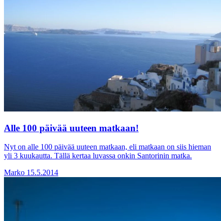
Alle 100 päivää uuteen matkaan!
Nyt on alle 100 päivää uuteen matkaan, eli matkaan on siis hieman
yli 3 kuukautta. Tällä kertaa luvassa onkin Santorinin matka.
Marko
15.5.2014