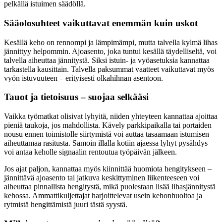
pelkällä istuimen säädöllä.
Sääolosuhteet vaikuttavat enemmän kuin uskot
Kesällä keho on rennompi ja lämpimämpi, mutta talvella kylmä lihas
jännittyy helpommin. Ajoasento, joka tuntui kesällä täydelliseltä, voi
talvella aiheuttaa jännitystä. Siksi istuin- ja vyöasetuksia kannattaa
tarkastella kausittain. Talvella paksummat vaatteet vaikuttavat myös
vyön istuvuuteen – erityisesti olkahihnan asentoon.
Tauot ja tietoisuus – suojaa selkääsi
Vaikka työmatkat olisivat lyhyitä, niiden yhteyteen kannattaa ajoittaa
pieniä taukoja, jos mahdollista. Kävely parkkipaikalla tai portaiden
nousu ennen toimistolle siirtymistä voi auttaa tasaamaan istumisen
aiheuttamaa rasitusta. Samoin illalla kotiin ajaessa lyhyt pysähdys
voi antaa keholle signaalin rentoutua työpäivän jälkeen.
Jos ajat paljon, kannattaa myös kiinnittää huomiota hengitykseen –
jännittävä ajoasento tai jatkuva keskittyminen liikenteeseen voi
aiheuttaa pinnallista hengitystä, mikä puolestaan lisää lihasjännitystä
kehossa. Ammattikuljettajat harjoittelevat usein kehonhuoltoa ja
rytmistä hengittämistä juuri tästä syystä.