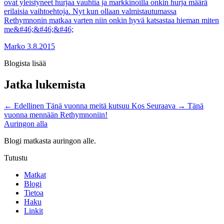
ovat yleistyneet hurjaa vauhtia ja markkinoilla onkin hurja määrä
erilaisia vaihtoehtoja. Nyt kun ollaan valmistautumassa
Rethymnonin matkaa varten niin onkin hyvä katsastaa hieman miten
me&#46;&#46;&#46;
Marko
3.8.2015
Blogista lisää
Jatka lukemista
←
Edellinen
Tänä vuonna meitä kutsuu Kos
Seuraava
→
Tänä
vuonna mennään Rethymnoniin!
Auringon alla
Blogi matkasta auringon alle.
Tutustu
Matkat
Blogi
Tietoa
Haku
Linkit