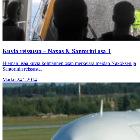
Kuvia reissusta – Naxos & Santorini osa 3
Hieman lisää kuvia kolmannen osan merkeissä meidän Naxoksen ja
Santorinin reissusta.
Marko
24.5.2014