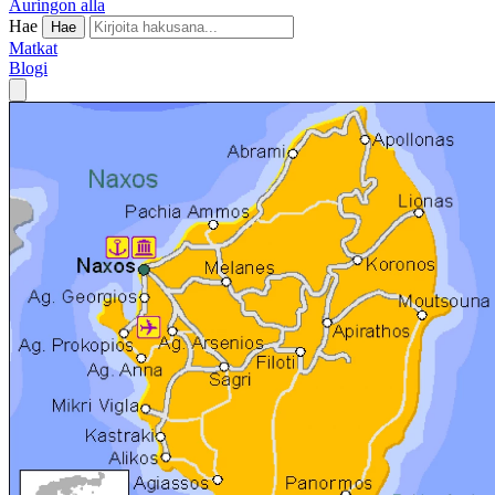
Auringon alla
Hae
Hae
Matkat
Blogi