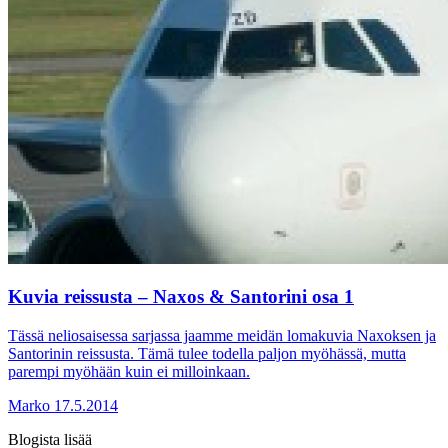
Kuvia reissusta – Naxos & Santorini osa 1
Tässä neliosaisessa sarjassa jaamme meidän lomakuvia Naxoksen ja
Santorinin reissusta. Tämä tulee todella paljon myöhässä, mutta
parempi myöhään kuin ei milloinkaan.
Marko
17.5.2014
Blogista lisää