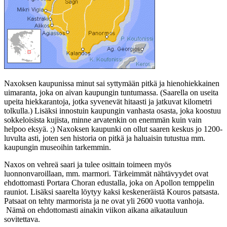
Naxoksen kaupunissa minut sai syttymään pitkä ja hienohiekkainen
uimaranta, joka on aivan kaupungin tuntumassa. (Saarella on useita
upeita hiekkarantoja, jotka syvenevät hitaasti ja jatkuvat kilometri
tolkulla.) Lisäksi innostuin kaupungin vanhasta osasta, joka koostuu
sokkeloisista kujista, minne arvatenkin on enemmän kuin vain
helpoo eksyä. ;) Naxoksen kaupunki on ollut saaren keskus jo 1200-
luvulta asti, joten sen historia on pitkä ja haluaisin tutustua mm.
kaupungin museoihin tarkemmin.
Naxos on vehreä saari ja tulee osittain toimeen myös
luonnonvaroillaan, mm. marmori. Tärkeimmät nähtävyydet ovat
ehdottomasti Portara Choran edustalla, joka on Apollon temppelin
rauniot. Lisäksi saarelta löytyy kaksi keskeneräistä Kouros patsasta.
Patsaat on tehty marmorista ja ne ovat yli 2600 vuotta vanhoja.
Nämä on ehdottomasti ainakin viikon aikana aikatauluun
sovitettava.