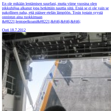
En ole mikään lentämisen suurfani, mutta viime vuosina olen
pikkuhiljaa alkanut jopa hetkittäin nauttia siitä. Enää se ei ole vain se
pakollinen paha, että pääsee etelän lämpöön. Tosin jostain syystä
onnistun aina ruokkimaan
&#8221;lentopelkoani&#8221;&#46;&#46;&#46;
Outi
18.7.2012