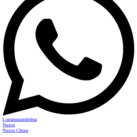
Lomasuunnitelma
Naxos
Naxos Chora