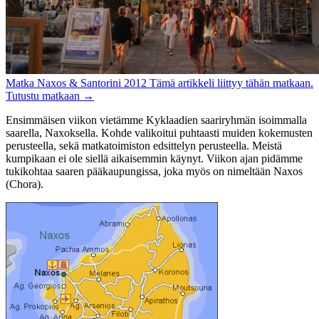
Matka
Naxos & Santorini 2012
Tämä artikkeli liittyy tähän matkaan.
Tutustu matkaan
→
Ensimmäisen viikon vietämme Kyklaadien saariryhmän isoimmalla
saarella, Naxoksella. Kohde valikoitui puhtaasti muiden kokemusten
perusteella, sekä matkatoimiston edsittelyn perusteella. Meistä
kumpikaan ei ole siellä aikaisemmin käynyt. Viikon ajan pidämme
tukikohtaa saaren pääkaupungissa, joka myös on nimeltään Naxos
(Chora).