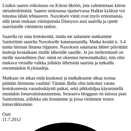
Lisäksi saaren erikoisuus on Kitron likööri, jota valmistetaan kitron
sitrushedelmistä. Saaren sisäosassa sijaitsevassa Halkin kylässä voi
tutustua tähän tehtaaseen. Naxoksen viinit ovat myös erinomaisia,
sillä tarun mukaan viininjumala Dianysos asui saarella ja opetti
saarelaisille viininteon taidon.
Saarella on oma lentokenttä, mutta me taitamme matkamme
Santoriinin saarelta Naxokselle katamaraanilla. Matka kestää n. 3-4
tuntia hieman ilmasta riippuen. Naxoksen satamasta lähtee päivittäin
lauttoja kesäaikaan muille läheisille saarille. Ja jos meltemituuli on
meille suosiollinen (lue: minä en oksenna menomatkalla), niin olisi
mukava vierailla vaikka jollakin läheisistä saarista ja tutkailla
enemmänkin Kyklaadeja.
Matkaan on aikaa enää kuukausi ja matkakuume alkaa nostaa
päätään hirmuista vauhtia! Tänään illalla olisi tarkoitus varata
lentokoneesta varauloskäynti paikat, sekä pikkuhiljaa käynnistellä
muutakin lomavalmistautumista. Seuraava bloggaus on tulossa pian
Santorinista, jollekka siis lennämme ja jossa vietämme toisen
lomaviikkomme.
Outi
11.7.2012