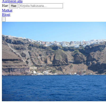
Auringon alla
Hae
Hae
Matkat
Blogi