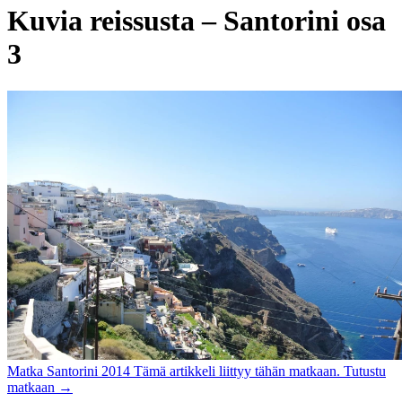
Kuvia reissusta – Santorini osa
3
Matka
Santorini 2014
Tämä artikkeli liittyy tähän matkaan.
Tutustu
matkaan
→