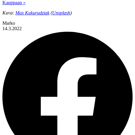
Kauppaan »
Kuva:
Max Kukurudziak
(
Unsplash
)
Marko
14.3.2022