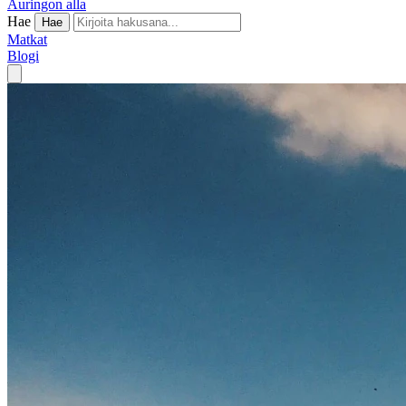
Auringon alla
Hae
Hae
Matkat
Blogi