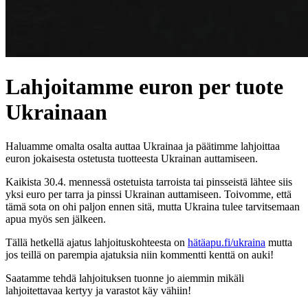
Lahjoitamme euron per tuote
Ukrainaan
Haluamme omalta osalta auttaa Ukrainaa ja päätimme lahjoittaa
euron jokaisesta ostetusta tuotteesta Ukrainan auttamiseen.
Kaikista 30.4. mennessä ostetuista tarroista tai pinsseistä lähtee siis
yksi euro per tarra ja pinssi Ukrainan auttamiseen. Toivomme, että
tämä sota on ohi paljon ennen sitä, mutta Ukraina tulee tarvitsemaan
apua myös sen jälkeen.
Tällä hetkellä ajatus lahjoituskohteesta on
hätäapu.fi/ukraina
mutta
jos teillä on parempia ajatuksia niin kommentti kenttä on auki!
Saatamme tehdä lahjoituksen tuonne jo aiemmin mikäli
lahjoitettavaa kertyy ja varastot käy vähiin!