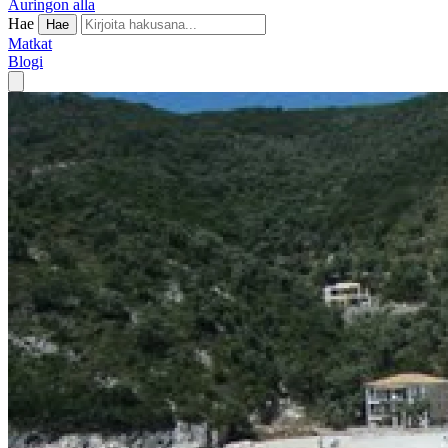
Auringon alla
Hae
Hae
Matkat
Blogi