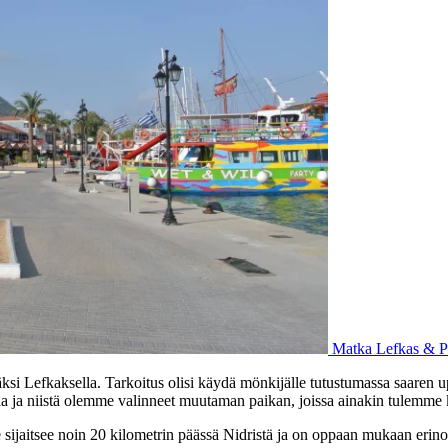
Matka
Lefkas & P
 Lefkaksella. Tarkoitus olisi käydä mönkijälle tutustumassa saaren up
lla ja niistä olemme valinneet muutaman paikan, joissa ainakin tulemm
ijaitsee noin 20 kilometrin päässä Nidristä ja on oppaan mukaan erino