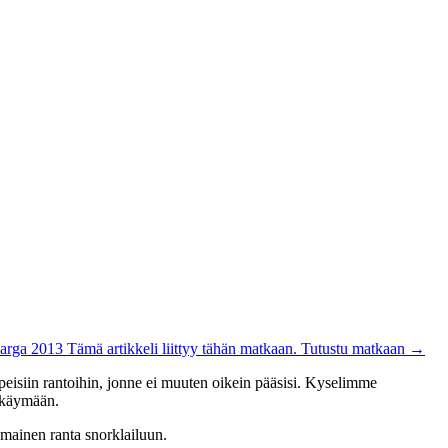
arga 2013
Tämä artikkeli liittyy tähän matkaan.
Tutustu matkaan
→
eisiin rantoihin, jonne ei muuten oikein pääsisi. Kyselimme
e käymään.
mainen ranta snorklailuun.