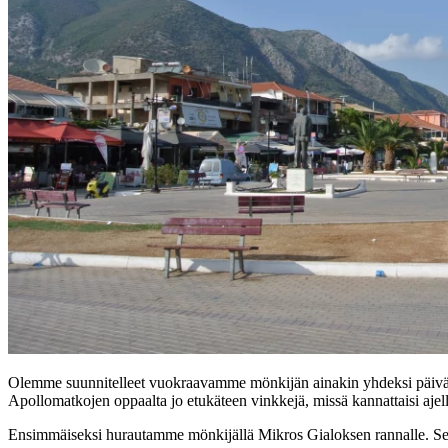
Olemme suunnitelleet vuokraavamme mönkijän ainakin yhdeksi päiväksi
Apollomatkojen oppaalta jo etukäteen vinkkejä, missä kannattaisi aje
Ensimmäiseksi hurautamme mönkijällä Mikros Gialoksen rannalle. Se s