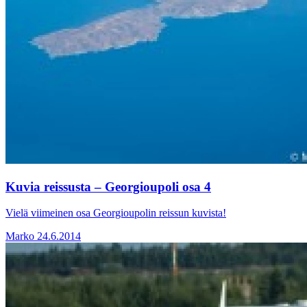
Kuvia reissusta – Georgioupoli osa 4
Vielä viimeinen osa Georgioupolin reissun kuvista!
Marko
24.6.2014