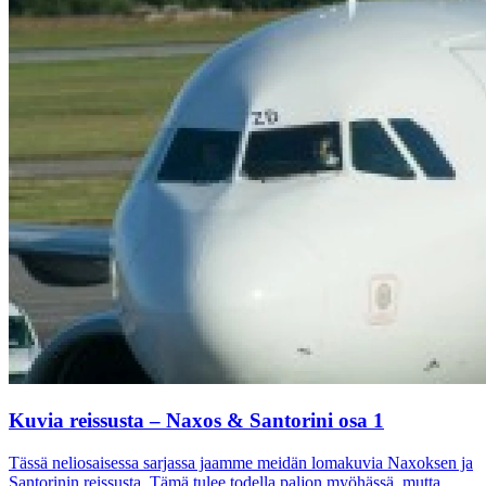
Kuvia reissusta – Naxos & Santorini osa 1
Tässä neliosaisessa sarjassa jaamme meidän lomakuvia Naxoksen ja
Santorinin reissusta. Tämä tulee todella paljon myöhässä, mutta