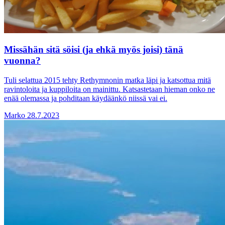
Missähän sitä söisi (ja ehkä myös joisi) tänä
vuonna?
Tuli selattua 2015 tehty Rethymnonin matka läpi ja katsottua mitä
ravintoloita ja kuppiloita on mainittu. Katsastetaan hieman onko ne
enää olemassa ja pohditaan käydäänkö niissä vai ei.
Marko
28.7.2023