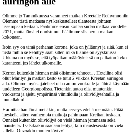
auringon alle
Olimme jo Tammikuussa varanneet matkan Kreetalle Rethymnoniin.
Olemme tästä matkasta nyt keskustelleet tilanteesta johtuen
useampaan kertaan. Päätimme ensin koittaa siirtää matkaa vuodelle
2021, mutta tämä ei onnistunut. Päätimme siis perua matkan
kokonaan.
Isoin syy on tämä perhanan korona, joka on jyllännyt ja siitä, kun ei
tiedä mihin se kehittyy saati sitten mikä tilanne on syyskuussa.
Uhkana on myös se, että työpaikan määräyksissä on palkaton 2vko
karanteeni jos lähdet ulkomaille.
Kerron kuitenkin hieman mitä olisimme tehneet… Hotellina olisi
ollut Marilyn ja matkan kesto se tutut 2 viikkoa Kreetan auringon
alla. Olimme myös ajatelleet ottaa auton vuokralle ja lähteä käymään
uudelleen Georgioupolissa. Tietenkin autoa olisi muutenkin
vuokrattu ja ajeltu ympäriinsä viinitiloilla ja oliiviöljytehtailla ja
muuallakin!
Harmittaahan tämä meitäkin, mutta terveys edellä mennään. Pitää
lueskella sitten vanhempia matkoja pahimpaan Kreikan tuskaan.
Onneksi kuitenkin oliiviöljyä on vielä hieman jemmassa sekä
mausteita. Tsatsikiakin saadaan tehtyä, kun mausteseosta on vielä
tallella. Ouzoakin muuten löytyy!