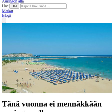
Auringon alla
Hae
Hae
Matkat
Blogi
Tänä vuonna ei mennäkkään