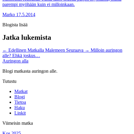
parempi myöhään kuin ei milloinkaan.
Marko
17.5.2014
Blogista lisää
Jatka lukemista
←
Edellinen
Matkalla Malemeen
Seuraava
→
Milloin auringon
alle? Ehkä joskus…
Auringon alla
Blogi matkasta auringon alle.
Tutustu
Matkat
Blogi
Tietoa
Haku
Linkit
Viimeisin matka
Kos 2025