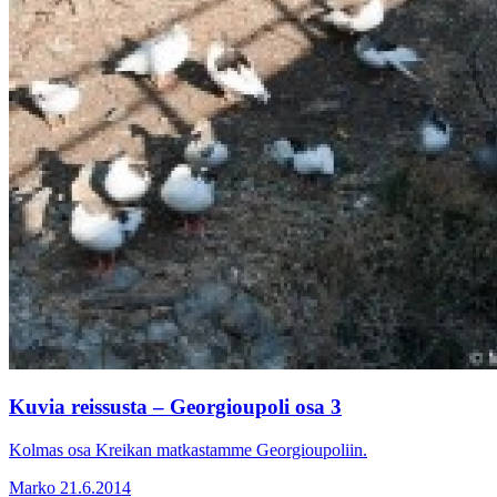
Kuvia reissusta – Georgioupoli osa 3
Kolmas osa Kreikan matkastamme Georgioupoliin.
Marko
21.6.2014