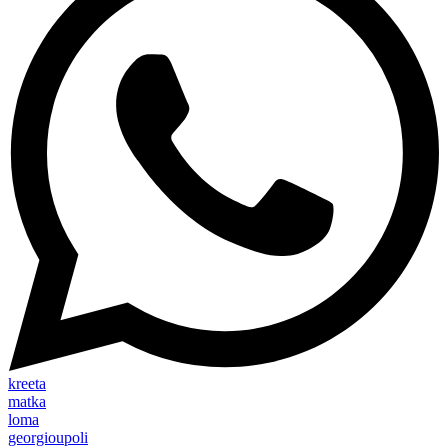
kreeta
matka
loma
georgioupoli