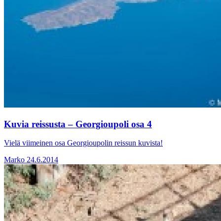
Kuvia reissusta – Georgioupoli osa 4
Vielä viimeinen osa Georgioupolin reissun kuvista!
Marko
24.6.2014