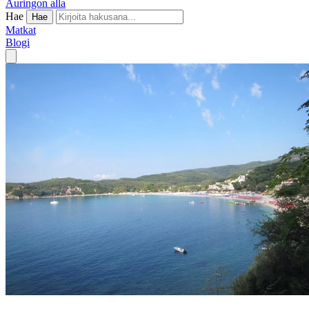
Auringon alla
Hae
Hae
Matkat
Blogi