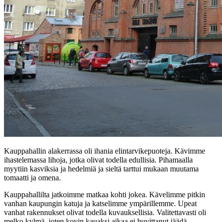
Kauppahallin alakerrassa oli ihania elintarvikepuoteja. Kävimme
ihastelemassa lihoja, jotka olivat todella edullisia. Pihamaalla
myytiin kasviksia ja hedelmiä ja sieltä tarttui mukaan muutama
tomaatti ja omena.
Kauppahallilta jatkoimme matkaa kohti jokea. Kävelimme pitkin
vanhan kaupungin katuja ja katselimme ympärillemme. Upeat
vanhat rakennukset olivat todella kuvauksellisia. Valitettavasti oli
melko kylmä, joten kovin kauaksi aikaa ei huvittanut jäädä