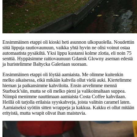
Ensimmäinen etappi oli kioski heti asunnon ulkopuolella. Noudettiin
siitä lippuja rautiovaunuun, vaikka yhtä hyvin ne olisi voinut ostaa
automaatista pysäkiltä. Yksi lippu kustansi kolme zlotia, eli noin 75
senttiä. Hyppäsimme raitiovaunuun Gdansk Glowny aseman edestä
ja huristelimme Baltycka Galeriaan suoraan.
Ensimmäinen etappi oli löytää aamiaista. Me olimme kuitenkin
melko aikaisessa, eikä mikään kahvila ollut vielä auki. Kiertelimme
hieman ja paikansimme kahviloita. Ensin arvelimme mennä
Starbuck’siin, mutta se oli melko pieni ja valikoimaltaan suppea.
Niimpä menimme nauttimaan aamiaista Costa Coffee kahvilaan.
Heillä oli tarjolla erilaisia syyskahveja, joista valitsin caramel laten.
Aamiaiseksi syötiin sitten wrappeja ja kakkua. Kakku ei ollut mitään
erityistä, mutta wrapit olivat ihan maistuvia.