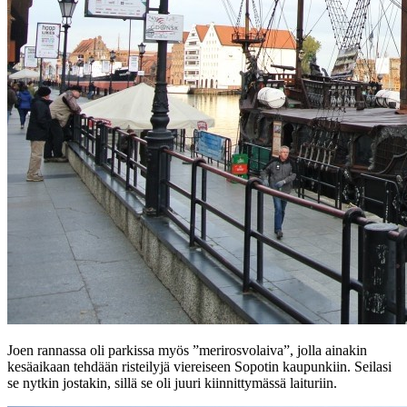
Joen rannassa oli parkissa myös ”merirosvolaiva”, jolla ainakin
kesäaikaan tehdään risteilyjä viereiseen Sopotin kaupunkiin. Seilasi
se nytkin jostakin, sillä se oli juuri kiinnittymässä laituriin.