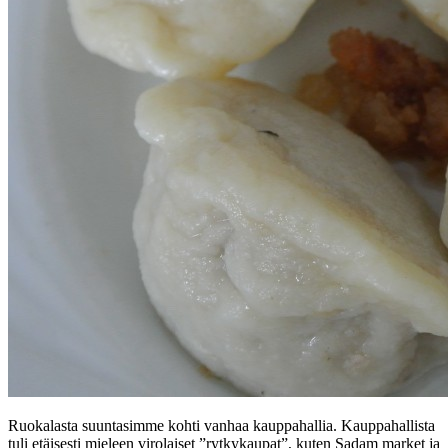
Ruokalasta suuntasimme kohti vanhaa kauppahallia. Kauppahallista
tuli etäisesti mieleen virolaiset ”rytkykaupat”, kuten Sadam market ja