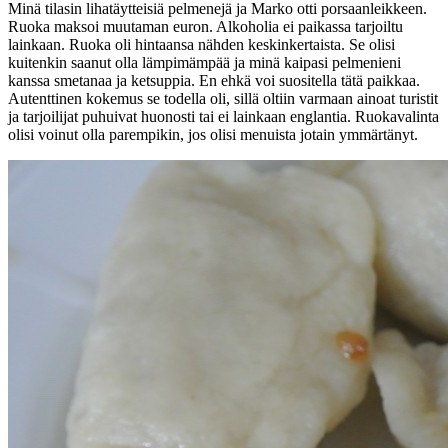
Minä tilasin lihatäytteisiä pelmenejä ja Marko otti porsaanleikkeen.
Ruoka maksoi muutaman euron. Alkoholia ei paikassa tarjoiltu
lainkaan. Ruoka oli hintaansa nähden keskinkertaista. Se olisi
kuitenkin saanut olla lämpimämpää ja minä kaipasi pelmenieni
kanssa smetanaa ja ketsuppia. En ehkä voi suositella tätä paikkaa.
Autenttinen kokemus se todella oli, sillä oltiin varmaan ainoat turistit
ja tarjoilijat puhuivat huonosti tai ei lainkaan englantia. Ruokavalinta
olisi voinut olla parempikin, jos olisi menuista jotain ymmärtänyt.