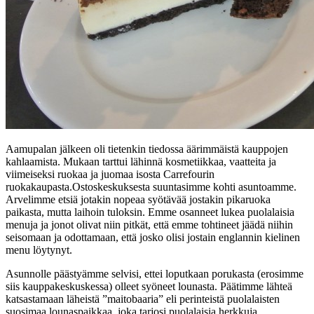
Aamupalan jälkeen oli tietenkin tiedossa äärimmäistä kauppojen
kahlaamista. Mukaan tarttui lähinnä kosmetiikkaa, vaatteita ja
viimeiseksi ruokaa ja juomaa isosta Carrefourin
ruokakaupasta.Ostoskeskuksesta suuntasimme kohti asuntoamme.
Arvelimme etsiä jotakin nopeaa syötävää jostakin pikaruoka
paikasta, mutta laihoin tuloksin. Emme osanneet lukea puolalaisia
menuja ja jonot olivat niin pitkät, että emme tohtineet jäädä niihin
seisomaan ja odottamaan, että josko olisi jostain englannin kielinen
menu löytynyt.
Asunnolle päästyämme selvisi, ettei loputkaan porukasta (erosimme
siis kauppakeskuskessa) olleet syöneet lounasta. Päätimme lähteä
katsastamaan läheistä ”maitobaaria” eli perinteistä puolalaisten
suosimaa lounaspaikkaa, joka tarjosi puolalaisia herkkuja.