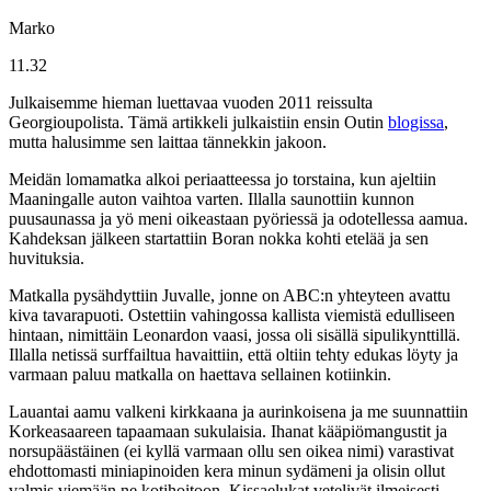
Marko
11.32
Julkaisemme hieman luettavaa vuoden 2011 reissulta
Georgioupolista. Tämä artikkeli julkaistiin ensin Outin
blogissa
,
mutta halusimme sen laittaa tännekkin jakoon.
Meidän lomamatka alkoi periaatteessa jo torstaina, kun ajeltiin
Maaningalle auton vaihtoa varten. Illalla saunottiin kunnon
puusaunassa ja yö meni oikeastaan pyöriessä ja odotellessa aamua.
Kahdeksan jälkeen startattiin Boran nokka kohti etelää ja sen
huvituksia.
Matkalla pysähdyttiin Juvalle, jonne on ABC:n yhteyteen avattu
kiva tavarapuoti. Ostettiin vahingossa kallista viemistä edulliseen
hintaan, nimittäin Leonardon vaasi, jossa oli sisällä sipulikynttillä.
Illalla netissä surffailtua havaittiin, että oltiin tehty edukas löyty ja
varmaan paluu matkalla on haettava sellainen kotiinkin.
Lauantai aamu valkeni kirkkaana ja aurinkoisena ja me suunnattiin
Korkeasaareen tapaamaan sukulaisia. Ihanat kääpiömangustit ja
norsupäästäinen (ei kyllä varmaan ollu sen oikea nimi) varastivat
ehdottomasti miniapinoiden kera minun sydämeni ja olisin ollut
valmis viemään ne kotihoitoon. Kissaelukat vetelivät ilmeisesti