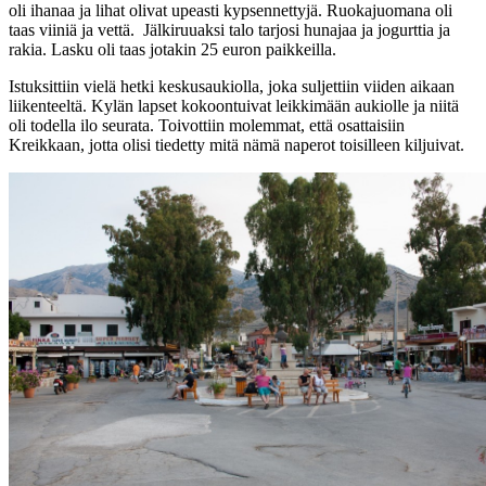
oli ihanaa ja lihat olivat upeasti kypsennettyjä. Ruokajuomana oli
taas viiniä ja vettä. Jälkiruuaksi talo tarjosi hunajaa ja jogurttia ja
rakia. Lasku oli taas jotakin 25 euron paikkeilla.
Istuksittiin vielä hetki keskusaukiolla, joka suljettiin viiden aikaan
liikenteeltä. Kylän lapset kokoontuivat leikkimään aukiolle ja niitä
oli todella ilo seurata. Toivottiin molemmat, että osattaisiin
Kreikkaan, jotta olisi tiedetty mitä nämä naperot toisilleen kiljuivat.