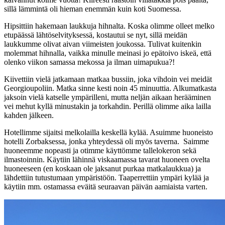
sillä lämmintä oli hieman enemmän kuin koti Suomessa.
Hipsittiin hakemaan laukkuja hihnalta. Koska olimme olleet melko
etupäässä lähtöselvityksessä, kostautui se nyt, sillä meidän
laukkumme olivat aivan viimeisten joukossa. Tulivat kuitenkin
molemmat hihnalla, vaikka minulle meinasi jo epätoivo iskeä, että
olenko viikon samassa mekossa ja ilman uimapukua?!
Kiivettiin vielä jatkamaan matkaa bussiin, joka vihdoin vei meidät
Georgioupoliin. Matka sinne kesti noin 45 minuuttia. Alkumatkasta
jaksoin vielä katselle ympärilleni, mutta neljän aikaan herääminen
vei mehut kyllä minustakin ja torkahdin. Perillä olimme aika lailla
kahden jälkeen.
Hotellimme sijaitsi melkolailla keskellä kylää. Asuimme huoneisto
hotelli Zorbaksessa, jonka yhteydessä oli myös taverna. Saimme
huoneemme nopeasti ja otimme käyttömme tallelokeron sekä
ilmastoinnin. Käytiin lähinnä viskaamassa tavarat huoneen ovelta
huoneeseen (en koskaan ole jaksanut purkaa matkalaukkua) ja
lähdettiin tutustumaan ympäristöön. Taaperrettiin ympäri kylää ja
käytiin mm. ostamassa eväitä seuraavan päivän aamiaista varten.