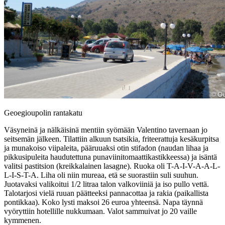
Geoegioupolin rantakatu
Väsyneinä ja nälkäisinä mentiin syömään Valentino tavernaan jo
seitsemän jälkeen. Tilattiin alkuun tsatsikia, friteerattuja kesäkurpitsa
ja munakoiso viipaleita, pääruuaksi otin stifadon (naudan lihaa ja
pikkusipuleita haudutettuna punaviinitomaattikastikkeessa) ja isäntä
valitsi pastitsion (kreikkalainen lasagne). Ruoka oli T-A-I-V-A-A-L-
L-I-S-T-A. Liha oli niin mureaa, etä se suorastiin suli suuhun.
Juotavaksi valikoitui 1/2 litraa talon valkoviiniä ja iso pullo vettä.
Talotarjosi vielä ruuan päätteeksi pannacottaa ja rakia (paikallista
pontikkaa). Koko lysti maksoi 26 euroa yhteensä. Napa täynnä
vyöryttiin hotellille nukkumaan. Valot sammuivat jo 20 vaille
kymmenen.