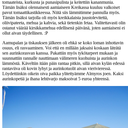
tomaateista, kurkusta ja punasipulista ja keitettiin kananmunia.
Tämän lisäksi olennaisesti aamiaiseen Kreikassa kuuluu valkoiset
pavut tomaattikastikkeessa. Niitä siis lämmitimme pannulla myös.
Tämän lisäksi tarjolla oli myös kreikkalaista juustolevitettä,
oliivipateeta, mehua ja kahvia, sekä tietenkin fetaa. Valitettavasti olin
ostanut väärää kirsikkamehua edellisenä päivänä, joten aamiaiseni ei
ollut aivan täydellinen. :P
Aamupalan ja tiskauksen jälkeen oli ehkä se koko loman inhottavin
osuus, eli rasvaaminen. Voi että en millään jaksaisi koskaan läträtä
sen aurinkorasvan kanssa. Pakattiin myös tykötarpeet mukaan ja
suunnattiin rannalle nauttimaan välimeren kuohuista ja aurinkon
lämmöstä. Käveltiin itään päin rantaa pitkin, sillä aivan kylän edessä
rantaviiva oli kovin lyhyt ja aurinkotuolit aivan vierivieressä.
Löydettiinkin oikein oiva paikka ylitettyämme Almyros joen. Kaksi
aurinkopetiä ja ihana lehtivarjo maksoivat 5 euroa yhteensä.