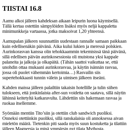
TIISTAI 16.8
Aamu alkoi jälleen kahdeksan aikaan leipurin luona käymisellä.
Tällä kertaa ostettiin sämpylöiden lisäksi myös neljä kappaletta
minimunkkeja vartaassa, jotka maksoivat 1,20 yhteensä.
Aamupalan jälkeen suunnattiin uudestaan rannalle samaan paikkaan
kuin edellisenäkin päivänä. Aika kului lukien ja meressä polskien.
Aurinkorasvan kanssa olin tehokkaammin tekemisissä tänä päivänä,
sillä edellisen päivän aurinkosessiosta oli muistona yksi kappale
palaneita ja jalkoja ja olkapäitä. (Tähän saattoi vaikuttaa se, että
unohdin ottaa mukaani aurinkorasvaa, ja käytin isännän rasvaa,
jossa oli puolet vähemmän kertoimia…) Rasvailin siis
supertehokkaasti tunnin välein ja uimisen jälkeen itseäni.
Kahden maissa jälleen palailtiin takaisin hotellille ja tulin siihen
tulokseen, että jonkinlaista after-sun voidetta on saatava, sillä näytin
lähinnä keitetyltä katkaravulta. Lähdettiin siis hakemaan rasvaa ja
ruokaa itsellemme.
Syömään mentiin Tito’siin ja otettiin club sandwich puoliksi.
Onneksi otettiinkin puoliksi, sillä ranskalaisia oli annoksessa aivan
mieletön määrä. Tietenkin piti saada myös suun kostuketta ja tilattiin
jälleen Magnersia ja minä ymmärsin nyt tilata Mythosta.