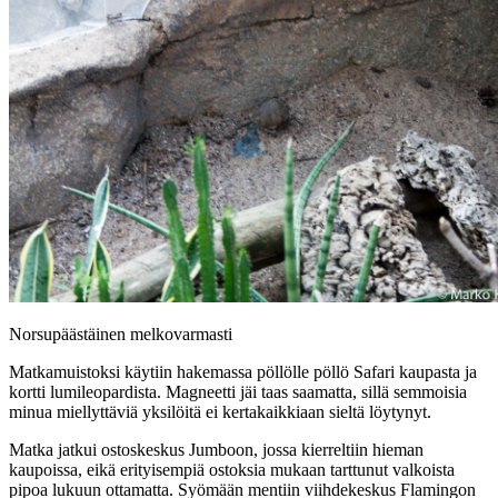
Norsupäästäinen melkovarmasti
Matkamuistoksi käytiin hakemassa pöllölle pöllö Safari kaupasta ja
kortti lumileopardista. Magneetti jäi taas saamatta, sillä semmoisia
minua miellyttäviä yksilöitä ei kertakaikkiaan sieltä löytynyt.
Matka jatkui ostoskeskus Jumboon, jossa kierreltiin hieman
kaupoissa, eikä erityisempiä ostoksia mukaan tarttunut valkoista
pipoa lukuun ottamatta. Syömään mentiin viihdekeskus Flamingon