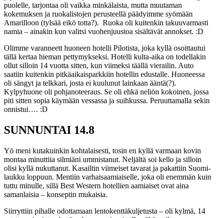
puolelle, tarjontaa oli vaikka minkälaista, mutta muutaman
kokemuksen ja ruokalistojen perusteellä päädyimme syömään
Amarilloon (tylsää eikö totta?). Ruoka oli kuitenkin takuuvarmasti
namia – ainakin kun valitsi vuohenjuustoa sisältävät annokset. :D
Olimme varanneett huoneen hotelli Pilotista, joka kyllä osoittautui
tällä kertaa hieman pettymykseksi. Hotelli kulta-aika on todellakin
ollut silloin 14 vuotta sitten, kun viimeksi täällä vierailin. Auto
saatiin kuitenkin pitkäaikaisparkkiin hotellin edustalle. Huoneessa
oli sängyt ja telkkari, josta ei kuulunut lainkaan ääntä(?).
Kylpyhuone oli pohjanoteeraus. Se oli ehkä neliön kokoinen, jossa
piti sitten sopia käymään vessassa ja suihkussa. Peruuttamalla sekin
onnistui…. :D
SUNNUNTAI 14.8
Yö meni kutakuinkin kohtalaisesti, tosin en kyllä varmaan kovin
montaa minuttiia silmiäni ummistanut. Neljältä soi kello ja silloin
olisi kyllä nukuttanut. Kasailtin viimeiset tavarat ja pakattiin Suomi-
laukku loppuun. Mentiin varhaisaamiaiselle, joka oli enemmän kuin
tuttu minulle, sillä Best Western hotellien aamiaiset ovat aina
samanlaisia – konseptin mukaisia.
Siirryttiin pihalle odottamaan lentokenttäkuljetusta – oli kylmä, 14