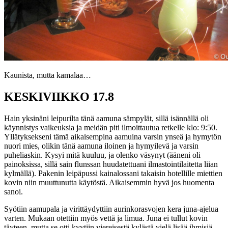
Kaunista, mutta kamalaa…
KESKIVIIKKO 17.8
Hain yksinäni leipurilta tänä aamuna sämpylät, sillä isännällä oli
käynnistys vaikeuksia ja meidän piti ilmoittautua retkelle klo: 9:50.
Yllätyksekseni tämä aikaisempina aamuina varsin ynseä ja hymytön
nuori mies, olikin tänä aamuna iloinen ja hymyilevä ja varsin
puheliaskin. Kysyi mitä kuuluu, ja olenko väsynyt (ääneni oli
painoksissa, sillä sain flunssan huudatettuani ilmastointilaitetta liian
kylmällä). Pakenin leipäpussi kainalossani takaisin hotellille miettien
kovin niin muuttunutta käytöstä. Aikaisemmin hyvä jos huomenta
sanoi.
Syötiin aamupala ja virittäydyttiin aurinkorasvojen kera juna-ajelua
varten. Mukaan otettiin myös vettä ja limua. Juna ei tullut kovin
täyteen, mutta se otti kyytiin viereisestä kylästä vielä lisää ihmisiä.