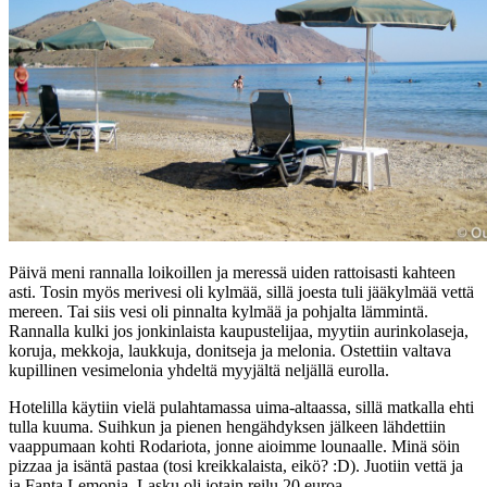
Päivä meni rannalla loikoillen ja meressä uiden rattoisasti kahteen
asti. Tosin myös merivesi oli kylmää, sillä joesta tuli jääkylmää vettä
mereen. Tai siis vesi oli pinnalta kylmää ja pohjalta lämmintä.
Rannalla kulki jos jonkinlaista kaupustelijaa, myytiin aurinkolaseja,
koruja, mekkoja, laukkuja, donitseja ja melonia. Ostettiin valtava
kupillinen vesimelonia yhdeltä myyjältä neljällä eurolla.
Hotelilla käytiin vielä pulahtamassa uima-altaassa, sillä matkalla ehti
tulla kuuma. Suihkun ja pienen hengähdyksen jälkeen lähdettiin
vaappumaan kohti Rodariota, jonne aioimme lounaalle. Minä söin
pizzaa ja isäntä pastaa (tosi kreikkalaista, eikö? :D). Juotiin vettä ja
ja Fanta Lemonia. Lasku oli jotain reilu 20 euroa.