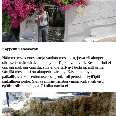
Kappelin sisäänkäynti
Näimme myös vuosisatoja vanhan mosaiikin, jossa oli alunperin
ollut seitsemän väriä, mutta nyt oli jäljellä vain viisi. Restaurointi ei
oppaan mukaan onnistu, sillä ei ole säilynyt tiedissa, millaisilla
väreillä mosaiikki on alunperin värjätty. Kävimme myös
paikallisessa kotiseutumuseossa, jonka oli perustanut/ylläpiti
paikallinen perhe. Siellä saimme maistaa viiniä, jonka vahvasti
epäilen olleen malagaa. Ei ollut namia ei.