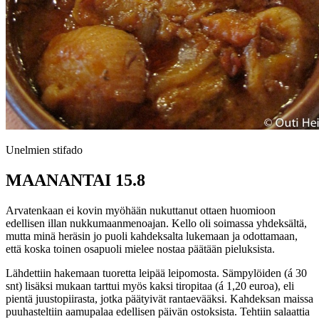
Unelmien stifado
MAANANTAI 15.8
Arvatenkaan ei kovin myöhään nukuttanut ottaen huomioon
edellisen illan nukkumaanmenoajan. Kello oli soimassa yhdeksältä,
mutta minä heräsin jo puoli kahdeksalta lukemaan ja odottamaan,
että koska toinen osapuoli mielee nostaa päätään pieluksista.
Lähdettiin hakemaan tuoretta leipää leipomosta. Sämpylöiden (á 30
snt) lisäksi mukaan tarttui myös kaksi tiropitaa (á 1,20 euroa), eli
pientä juustopiirasta, jotka päätyivät rantaevääksi. Kahdeksan maissa
puuhasteltiin aamupalaa edellisen päivän ostoksista. Tehtiin salaattia