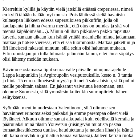
Kierreltiin kylillä ja käytiin vielä jätskillä eräässä creperiessä, nimeä
en kyllä tähään hätään nyt muista. Pois lähtiessä sieltä havaitsin
kultasepän liikkeen edessä supersuloisen pikkufifin, jolla oli
kaulapanta ja hihna (varma merkki, että otus on puhdas ja sitä voi
mennä käpälöimään…). Minun oli ihan pikkuisen pakko rapsuttaa
kaveria samaan aikaan kun isäntä yrittää maanitella minua jatkamaan
matkaa ja hokee vieressä, että et saa tuommoista. Matkaa jatkettiin ja
fifi ilmeisesti rakastui minuun, sillä sekin olisi halunnut mukaan.
Fifin omistajan piti tulla hihnasta pitämään kiinni, ettei tämä söpötys
olisi lähteny meidän mukaan.
Kävimme ostamassa liput seuraavalle päivälle minujuna-ajelulle
Lappa kaupunkiin ja Argiroupolin vesiputouksille, kesto n. 3 tuntia
ja hinta 15 euroa. Ilmeisesti myyjä piti meitä saksalaisina, sillä puhui
meille puolittain saksaa. En jaksanut vaivautua kertomaan, että
olemme Suomesta, sillä ymmärsin kuitenkin suurinpiirtein hänen
selityksensä.
Syömään mentiin uudestaan Valentinoon, sillä olimme sen
havainneet erinomaiseksi paikaksi ja emme parempaa olleet vielä
löytäneet. Alkuun otimme samat alkupalat kuin edellisellä kerralla ja
pääruuaksi minä tilasin Youvetsin (riisinjyvän muotista pastaa
tomaattikastikkeessa uunissa haudutettuna ja naudan lihaa) ja isäntä
otti kana souvlakin (grillattua kanaa vartaassa). Jälleen kerran ruoka