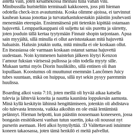
astetta vain, joten kesämekossa meinasi tulla vähän vilu.
Minibussilla huristeltiin terminaali kakkoseen, joss piti hieman
odotella check-in:n avautumista. Koska olimme ajoissa, ei tarvinnut
kauhean kauaa jonottaa ja turvatarkastuksestakin päästiin jouhevasti
menemään eteenpän. Ensimmäisenä piti tietenkin kipittää ostamaan
hajuvettä. Lempparikauppani oli suljettu tai siis purettu ja siirretty,
joten jouduin tällä kertaa tyytymään Finnair shopin tarjontaan. Apua
sain myyjältä, sillä minulla ei ollut aavistustakaan mitä hajuvettä
haluaisin. Halusin jotakin uutta, mitä minulla ei ole koskaan ollut.
En itseasiassa ole varmaan koskaan ostanut samaa hajuvettä
uudestaan. Noin kymmenen haistelun jälkeen löytyi Kenzon
l’amour fuksian värisessä pullossa ja olin todella myyty sille.
Mukaan tarttui myös Diorin huulikiilto, sillä entinen oli ihan
lopuillaan. Koostumus oli muuttunut enemmän Lancômen Juicy
tubes suuntaan, mikä on huippua, sillä nyt sekin pysyy paremmin
huulissa.
Boarding alkoi vasta 7:10, joten meillä oli hyvää aikaa katsella
tulevia ja lähteviä koneita ja nauttia kauniista loppukesän aamusta.
Minä kyllä keskityin lähinnä hengittämiseen, jotenkin oli ahdistava
olo tulevasta lennosta, vaikka aikoihin en ole enää lentämistä
pelännyt. Hieman helpotti, kun päästiin nousemaan koneeseen, jossa
bongasin ensitöikseni vanhan tutun suertin, joka oli noussut nyt
purserin asemaan. Heti alkoi hymyilyttää. :D Valitettavasti istuimme
koneen takaosassa, joten tämä henkilö ei meitä palvellut.