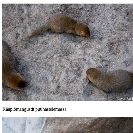
Kääpiömangustit puuhastelemassa