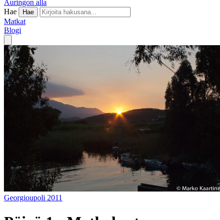
Auringon alla
Hae
Hae
Matkat
Blogi
Georgioupoli 2011