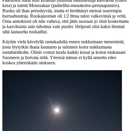
Pääruoksi minä söin Briamin (uunissa haudutettuja kasviksia yrttien
kera) ja isäntä Moussakan (jauheliha-munakoiso-perunapaistos).
Ruoka oli ihan perushyvää, mutta ei herättänyt meissä suurempia
hurraahuutoja. Ruokajuoman oli 1/2 litraa talon valkoviiniä ja vettä.
Oma annokseni oli niin valtava, että jätin suoraan jo riisit koskematta
ja kasviksista sain tuhottua vain puolet. Helposti olisi kaksi ihmistä
siltä lautaselta ruokaillut.
Käytiin vielä kävelyllä rantakadulla ennen nukkumaan menemistä,
josta löytyikin ihana kuutamo ja suloinen koira nukkumasta
rantahietikolta. Olisin voinut tuoda kaikki kissat ja koirat mukanani
Suomeen ja hoivata niitä. Yleensä minun ei kyllä annettu edes
koskea yhteenkään otukseen.