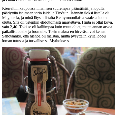
Kierreltiin kaupoissa ilman sen suurempaa päämäärää ja lopulta
päädyttiin istumaan torin laidalle Tito’siin. Isännän iloksi listalla oli
Magnersia, ja minä löysin listalta Rethymnonilaista vaaleaa luomu
olutta. Sitä oli tietenkin ehdottomasti maistettava. Hinta ei ollut kova,
vain 2,40. Toki se oli kalliimpaa kuin muut oluet, mutta annan arvoa
paikallisuudelle ja luomulle. Tosin makua en hirveästi voi kehua.
Sanotaanko, että hienoa oli maistaa, mutta pysyttelin kyllä loppu
loman tutussa ja turvallisessa Mythoksessa.