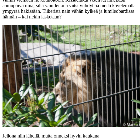
aamupäivä unia, sillä vain leijona viitsi viihdyttää meitä kävelemällä
ympyrää häkissään. Tiikeristä näin vähän kylkeä ja lumileobardissa
hännän – kai nekin lasketaan?
Jellona niin lähellä, mutta onneksi hyvin kaukana