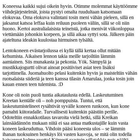
Koneessa kaikki sujui oikein hyvin. Otimme molemmat käyttöömme
viihdejärjestelmät, joista pystyi omalta ruudultaan katsomaan
elokuvaa. Oma elokuva valintani tosin meni vähän pieleen, sillä en
jaksanut katsoa leffaa kuin reiluun puoleen väliin, sillä se oli niin
huono. Kertoi australialaisista teineistä, jotka menivät viikonloppua
viettämään johonkin korpeen, ja sillä aikaa syttyi sota. Jälkeen päin
ajateltuna ideakin kuulostaa hirmuisen tylsältä.
Lentokoneen evästarjoilussa ei kyllä tällä kertaa ollut mitään
kehumista. Aikaisen lennon takia meille tarjoiltiin lämmin
aamiainen. Siis munakasta ja pekonia. Yök. Sämpylä ja
mustikkajogurtti olivat ainoat positiiviset asiat teen lisäksi
tarjottimella. Juomahuolto pelasi kuitenkin hyvin ja maisteltiin vähän
ruotsalaista siideriä ja teen kanssa tilasin Amarulaa, jonka tosin join
kauan ennen teen tulemista. :D
Kone oli noin puoli tuntia aikataulusta edellä. Laskeutuminen
Kreetan kentälle oli – noh pomppuista. Tuntui, että
laskeutumistelineet rysähtivät syvälle koneen runkoon, kun kone
pamahti kiitoradalle. Turvallisesti kuitenkin päästiin perille.
Odoteltiin ennakkotilaus tavaroita vielä hetki, sillä Kreikan
lainsäädännön mukaan niitä ei saa antaa matkustajille kuin vasta
koneen laskeuduttua. Vihdoin pääsi koneesta ulos – se lämmin
ihanan tuoksuinen henkäys löi vasten kasvoja, se mitä olin todella
kaivannut kolme vuotta! Kiireesti raastoin villatakkia pois päältä,