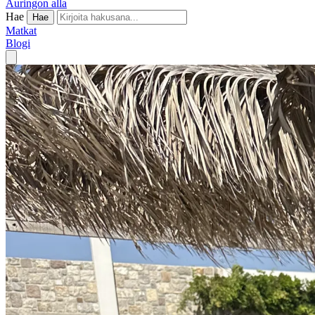
Auringon alla
Hae
Hae
Matkat
Blogi