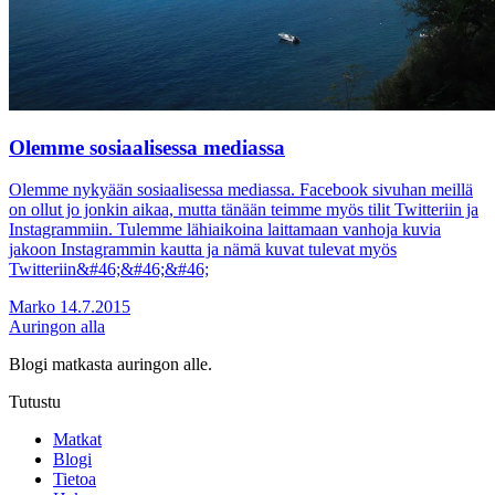
Olemme sosiaalisessa mediassa
Olemme nykyään sosiaalisessa mediassa. Facebook sivuhan meillä
on ollut jo jonkin aikaa, mutta tänään teimme myös tilit Twitteriin ja
Instagrammiin. Tulemme lähiaikoina laittamaan vanhoja kuvia
jakoon Instagrammin kautta ja nämä kuvat tulevat myös
Twitteriin&#46;&#46;&#46;
Marko
14.7.2015
Auringon alla
Blogi matkasta auringon alle.
Tutustu
Matkat
Blogi
Tietoa