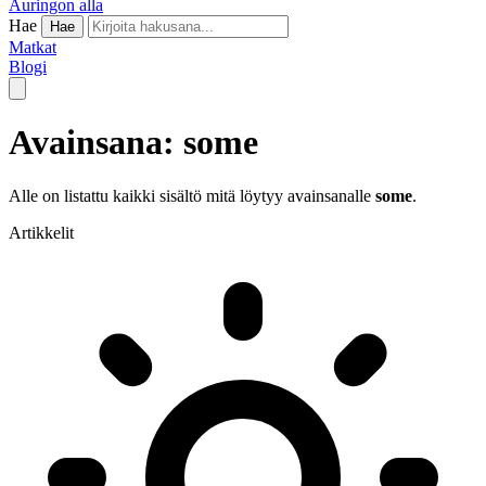
Auringon alla
Hae
Hae
Matkat
Blogi
Avainsana: some
Alle on listattu kaikki sisältö mitä löytyy avainsanalle
some
.
Artikkelit