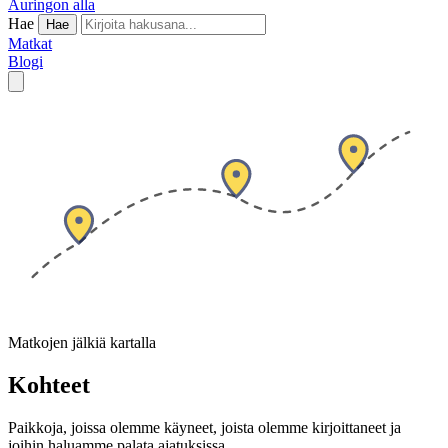
Auringon alla
Hae
Hae
Matkat
Blogi
Matkojen jälkiä kartalla
Kohteet
Paikkoja, joissa olemme käyneet, joista olemme kirjoittaneet ja
joihin haluamme palata ajatuksissa.