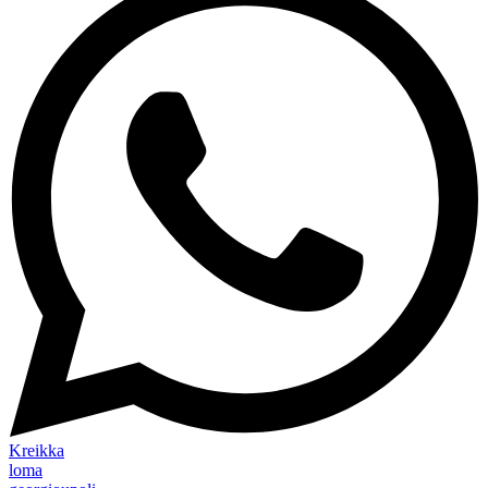
Kreikka
loma