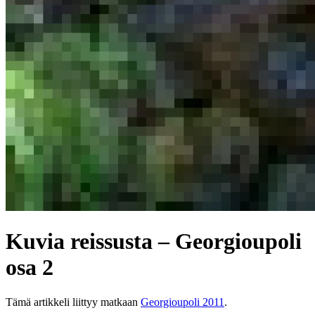
Kuvia reissusta – Georgioupoli
osa 2
Tämä artikkeli liittyy matkaan
Georgioupoli 2011
.