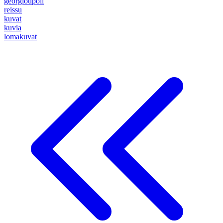
georgioupoli
reissu
kuvat
kuvia
lomakuvat