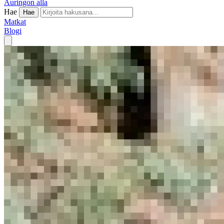
Auringon alla
Hae
Hae
Matkat
Blogi