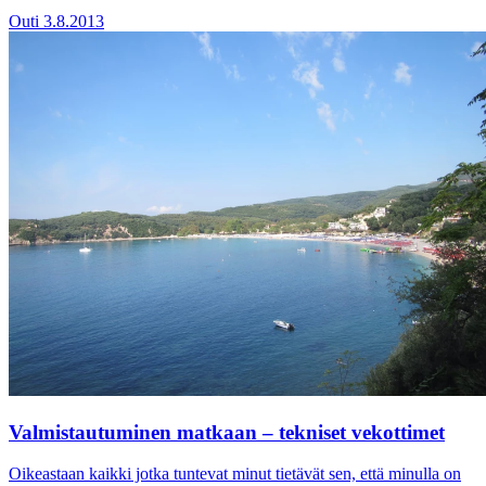
Outi
3.8.2013
Valmistautuminen matkaan – tekniset vekottimet
Oikeastaan kaikki jotka tuntevat minut tietävät sen, että minulla on