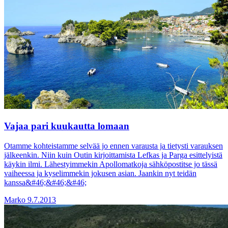
Vajaa pari kuukautta lomaan
Otamme kohteistamme selvää jo ennen varausta ja tietysti varauksen
jälkeenkin. Niin kuin Outin kirjoittamista Lefkas ja Parga esittelyistä
käykin ilmi. Lähestyimmekin Apollomatkoja sähköpostitse jo tässä
vaiheessa ja kyselimmekin jokusen asian. Jaankin nyt teidän
kanssa&#46;&#46;&#46;
Marko
9.7.2013