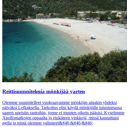
Reittisuunnitelmia mönkijää varten
Olemme suunnitelleet vuokraavamme mönkijän ainakin yhdeksi
päiväksi Lefkaksella. Tarkoitus olisi käydä mönkijälle tutustumassa
saaren upeisiin rantoihin, jonne ei muuten oikein pääsisi. Kyselimme
Apollomatkojen oppaalta jo etukäteen vinkkejä, missä kannattaisi
ajella ja niistä olemme valinneet&#46;&#46;&#46;