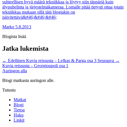
suhteellisen hyvä määrä tekniikkaa ja löytyy niin täppäriä kuin
älypuhelinta ja järjestelmäkameraa. Lomalle pitää tietysti ottaa jotain
tekniikkaa mukaan sillä tätä blogiakin on
päivitettävä&#46;&#46;&#46;
Marko
5.8.2013
Blogista lisää
Jatka lukemista
←
Edellinen
Kuvia reissusta – Lefkas & Parga osa 3
Seuraava
→
Kuvia reissusta – Georgioupoli osa 1
Auringon alla
Blogi matkasta auringon alle.
Tutustu
Matkat
Blogi
Tietoa
Haku
Linkit