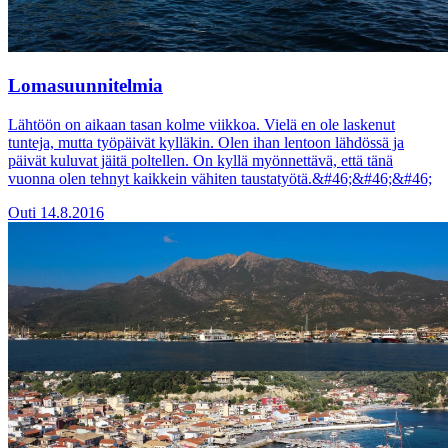
Lomasuunnitelmia
Lähtöön on aikaan tasan kolme viikkoa. Vielä en ole laskenut
tunteja, mutta työpäivät kylläkin. Olen ihan lentoon lähdössä ja
päivät kuluvat jäitä poltellen. On kyllä myönnettävä, että tänä
vuonna olen tehnyt kaikkein vähiten taustatyötä.&#46;&#46;&#46;
Outi
14.8.2016