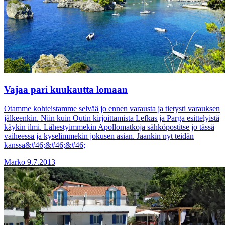
Vajaa pari kuukautta lomaan
Otamme kohteistamme selvää jo ennen varausta ja tietysti varauksen
jälkeenkin. Niin kuin Outin kirjoittamista Lefkas ja Parga esittelyistä
käykin ilmi. Lähestyimmekin Apollomatkoja sähköpostitse jo tässä
vaiheessa ja kyselimmekin jokusen asian. Jaankin nyt teidän
kanssa&#46;&#46;&#46;
Marko
9.7.2013