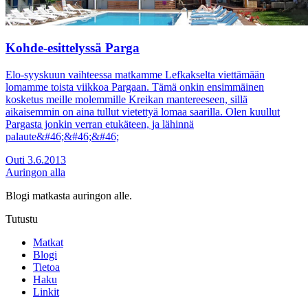
Kohde-esittelyssä Parga
Elo-syyskuun vaihteessa matkamme Lefkakselta viettämään
lomamme toista viikkoa Pargaan. Tämä onkin ensimmäinen
kosketus meille molemmille Kreikan mantereeseen, sillä
aikaisemmin on aina tullut vietettyä lomaa saarilla. Olen kuullut
Pargasta jonkin verran etukäteen, ja lähinnä
palaute&#46;&#46;&#46;
Outi
3.6.2013
Auringon alla
Blogi matkasta auringon alle.
Tutustu
Matkat
Blogi
Tietoa
Haku
Linkit