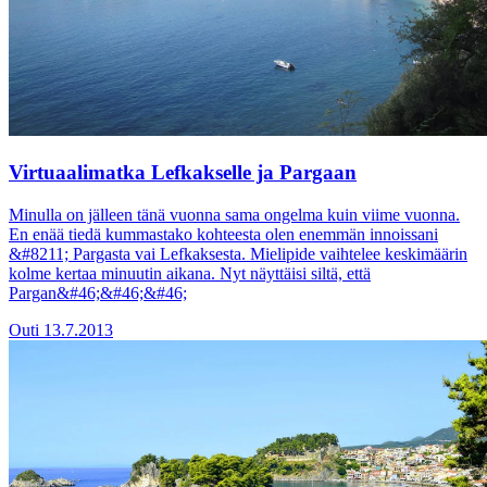
Virtuaalimatka Lefkakselle ja Pargaan
Minulla on jälleen tänä vuonna sama ongelma kuin viime vuonna.
En enää tiedä kummastako kohteesta olen enemmän innoissani
&#8211; Pargasta vai Lefkaksesta. Mielipide vaihtelee keskimäärin
kolme kertaa minuutin aikana. Nyt näyttäisi siltä, että
Pargan&#46;&#46;&#46;
Outi
13.7.2013