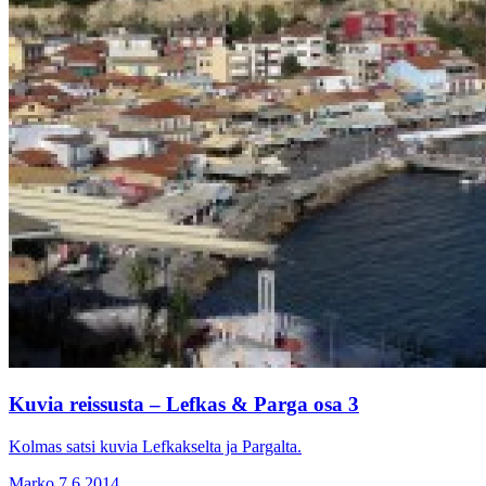
Kuvia reissusta – Lefkas & Parga osa 3
Kolmas satsi kuvia Lefkakselta ja Pargalta.
Marko
7.6.2014