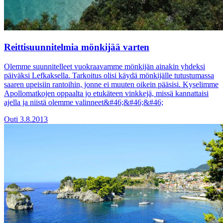
Reittisuunnitelmia mönkijää varten
Olemme suunnitelleet vuokraavamme mönkijän ainakin yhdeksi
päiväksi Lefkaksella. Tarkoitus olisi käydä mönkijälle tutustumassa
saaren upeisiin rantoihin, jonne ei muuten oikein pääsisi. Kyselimme
Apollomatkojen oppaalta jo etukäteen vinkkejä, missä kannattaisi
ajella ja niistä olemme valinneet&#46;&#46;&#46;
Outi
3.8.2013