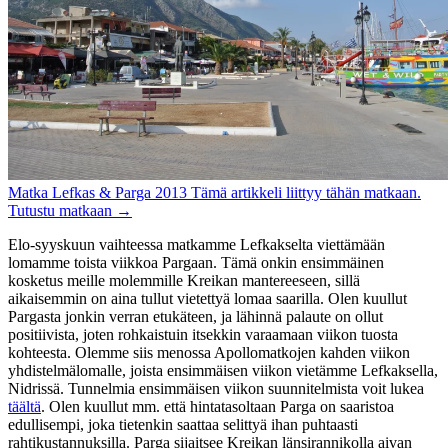
Matka
Lefkas & Parga 2013
Tämä artikkeli liittyy tähän matkaan.
Tutustu matkaan
→
Elo-syyskuun vaihteessa matkamme Lefkakselta viettämään
lomamme toista viikkoa Pargaan. Tämä onkin ensimmäinen
kosketus meille molemmille Kreikan mantereeseen, sillä
aikaisemmin on aina tullut vietettyä lomaa saarilla. Olen kuullut
Pargasta jonkin verran etukäteen, ja lähinnä palaute on ollut
positiivista, joten rohkaistuin itsekkin varaamaan viikon tuosta
kohteesta. Olemme siis menossa Apollomatkojen kahden viikon
yhdistelmälomalle, joista ensimmäisen viikon vietämme Lefkaksella,
Nidrissä. Tunnelmia ensimmäisen viikon suunnitelmista voit lukea
täältä
. Olen kuullut mm. että hintatasoltaan Parga on saaristoa
edullisempi, joka tietenkin saattaa selittyä ihan puhtaasti
rahtikustannuksilla. Parga sijaitsee Kreikan länsirannikolla aivan