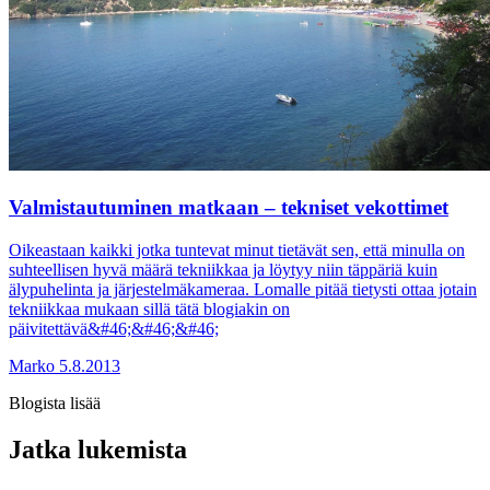
Valmistautuminen matkaan – tekniset vekottimet
Oikeastaan kaikki jotka tuntevat minut tietävät sen, että minulla on
suhteellisen hyvä määrä tekniikkaa ja löytyy niin täppäriä kuin
älypuhelinta ja järjestelmäkameraa. Lomalle pitää tietysti ottaa jotain
tekniikkaa mukaan sillä tätä blogiakin on
päivitettävä&#46;&#46;&#46;
Marko
5.8.2013
Blogista lisää
Jatka lukemista