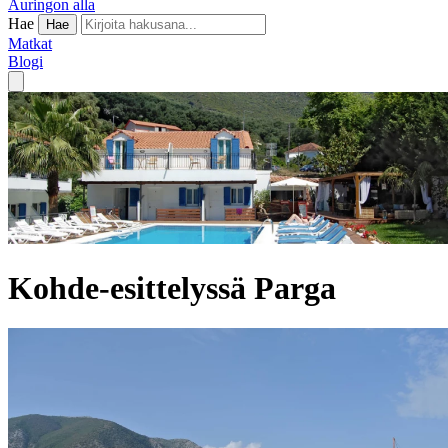
Auringon alla
Hae
Hae
Matkat
Blogi
Kohde-esittelyssä Parga