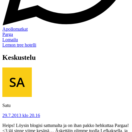
Apollomatkat
Parga
Lomailu
Lemon tree hotelli
Keskustelu
Satu
29.7.2013 klo 20.16
Heips! Löysin blogisi sattumalta ja on ihan pakko hehkuttaa Pargaa!
<3 jäi sinne viime kesänä… Äskettäin olimme tuolla Lefkaksella, ja