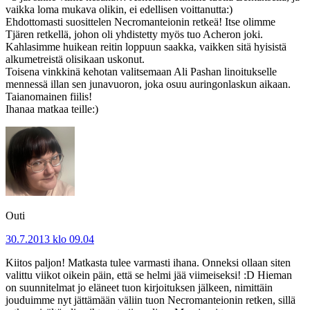
vaikka loma mukava olikin, ei edellisen voittanutta:)
Ehdottomasti suosittelen Necromanteionin retkeä! Itse olimme
Tjären retkellä, johon oli yhdistetty myös tuo Acheron joki.
Kahlasimme huikean reitin loppuun saakka, vaikken sitä hyisistä
alkumetreistä olisikaan uskonut.
Toisena vinkkinä kehotan valitsemaan Ali Pashan linoitukselle
mennessä illan sen junavuoron, joka osuu auringonlaskun aikaan.
Taianomainen fiilis!
Ihanaa matkaa teille:)
Outi
30.7.2013 klo 09.04
Kiitos paljon! Matkasta tulee varmasti ihana. Onneksi ollaan siten
valittu viikot oikein päin, että se helmi jää viimeiseksi! :D Hieman
on suunnitelmat jo eläneet tuon kirjoituksen jälkeen, nimittäin
jouduimme nyt jättämään väliin tuon Necromanteionin retken, sillä