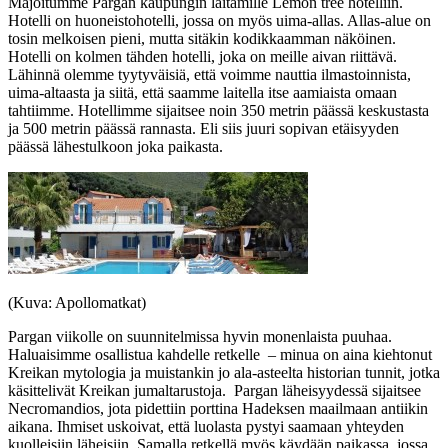
Majoitumme Pargan kaupungin laitamille Lemon tree hotelliin.
Hotelli on huoneistohotelli, jossa on myös uima-allas. Allas-alue on
tosin melkoisen pieni, mutta sitäkin kodikkaamman näköinen.
Hotelli on kolmen tähden hotelli, joka on meille aivan riittävä.
Lähinnä olemme tyytyväisiä, että voimme nauttia ilmastoinnista,
uima-altaasta ja siitä, että saamme laitella itse aamiaista omaan
tahtiimme. Hotellimme sijaitsee noin 350 metrin päässä keskustasta
ja 500 metrin päässä rannasta. Eli siis juuri sopivan etäisyyden
päässä lähestulkoon joka paikasta.
(Kuva: Apollomatkat)
Pargan viikolle on suunnitelmissa hyvin monenlaista puuhaa.
Haluaisimme osallistua kahdelle retkelle – minua on aina kiehtonut
Kreikan mytologia ja muistankin jo ala-asteelta historian tunnit, jotka
käsittelivät Kreikan jumaltarustoja. Pargan läheisyydessä sijaitsee
Necromandios, jota pidettiin porttina Hadeksen maailmaan antiikin
aikana. Ihmiset uskoivat, että luolasta pystyi saamaan yhteyden
kuolleisiin läheisiin. Samalla retkellä myös käydään paikassa, jossa