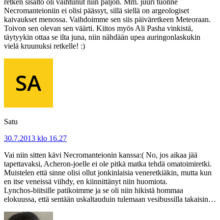
retken sisältö oli vaihtunut niin paljon. Mm. juuri tuonne
Necromanteioniin ei olisi päässyt, sillä siellä on argeologiset
kaivaukset menossa. Vaihdoimme sen siis päiväretkeen Meteoraan.
Toivon sen olevan sen väärti. Kiitos myös Ali Pasha vinkistä,
täytyykin ottaa se ilta juna, niin nähdään upea auringonlaskukin
vielä kruunuksi retkelle! :)
Satu
30.7.2013 klo 16.27
Vai niin sitten kävi Necromanteionin kanssa:( No, jos aikaa jää
tapettavaksi, Acheron-joelle ei ole pitkä matka tehdä omatoimiretki.
Muistelen että sinne olisi ollut jonkinlaisia veneretkiäkin, mutta kun
en itse veneissä viihdy, en kiinnittänyt niin huomiota.
Lynchos-biitsille patikoimme ja se oli niin hikistä hommaa
elokuussa, että sentään uskaltauduin tulemaan vesibussilla takaisin…