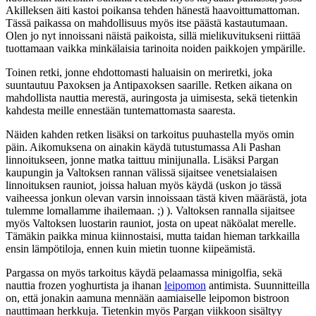
Akilleksen äiti kastoi poikansa tehden hänestä haavoittumattoman.
Tässä paikassa on mahdollisuus myös itse päästä kastautumaan.
Olen jo nyt innoissani näistä paikoista, sillä mielikuvitukseni riittää
tuottamaan vaikka minkälaisia tarinoita noiden paikkojen ympärille.
Toinen retki, jonne ehdottomasti haluaisin on meriretki, joka
suuntautuu Paxoksen ja Antipaxoksen saarille. Retken aikana on
mahdollista nauttia merestä, auringosta ja uimisesta, sekä tietenkin
kahdesta meille ennestään tuntemattomasta saaresta.
Näiden kahden retken lisäksi on tarkoitus puuhastella myös omin
päin. Aikomuksena on ainakin käydä tutustumassa Ali Pashan
linnoitukseen, jonne matka taittuu minijunalla. Lisäksi Pargan
kaupungin ja Valtoksen rannan välissä sijaitsee venetsialaisen
linnoituksen rauniot, joissa haluan myös käydä (uskon jo tässä
vaiheessa jonkun olevan varsin innoissaan tästä kiven määrästä, jota
tulemme lomallamme ihailemaan. ;) ). Valtoksen rannalla sijaitsee
myös Valtoksen luostarin rauniot, josta on upeat näköalat merelle.
Tämäkin paikka minua kiinnostaisi, mutta taidan hieman tarkkailla
ensin lämpötiloja, ennen kuin mietin tuonne kiipeämistä.
Pargassa on myös tarkoitus käydä pelaamassa minigolfia, sekä
nauttia frozen yoghurtista ja ihanan
leipomon
antimista. Suunnitteilla
on, että jonakin aamuna mennään aamiaiselle leipomon bistroon
nauttimaan herkkuja. Tietenkin myös Pargan viikkoon sisältyy