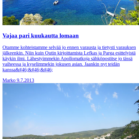
Vajaa pari kuukautta lomaan
Otamme kohteistamme selvää jo ennen varausta ja tietysti varauksen
jälkeenkin. Niin kuin Outin kirjoittamista Lefkas ja Parga esittelyistä
käykin ilmi. Lähestyimmekin Apollomatkoja sähköpostitse jo tässä
vaiheessa ja kyselimmekin jokusen asian. Jaankin nyt teidän
kanssa&#46;&#46;&#46;
Marko
9.7.2013