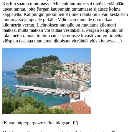
Korfun saaren tuntumassa. Mielenkiintomme sai myös heräämään
upeat rannat, joita Pargan kaupungin tuntumassa sijaitsee kolme
kappaletta. Kaupungin pikkuinen Krioneri ranta on aivan keskustan
tuntumassa ja upealle pitkälle Valtoksen rannalle on matkaa
kilometrin verran. Lichnoksen rannalle on muutama kilometri
matkaa, mutta matkan voi taittaa vesitaksilla. Pargan kaupunki on
rakennettu rannan tuntumaan ja se nousee kivasti vuoren rinnettä
ylöspäin (saattaa muutama hikipisara vierähtää ylös kivutessa…)
(Kuva: http://parga-zozefina.blogspot.fi/)