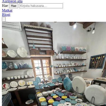
Auringon alla
Hae
Hae
Matkat
Blogi