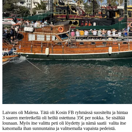
Laivans oli Malena. Tätä oli Kosin FB ryhmässä suositeltu ja hintaa
3 saaren meriretkellä oli heiltä ostettuna 35€ per nokka. Se sisältää
lounaan. Myös itse valittu peti oli löydetty ja nämä saatii valita itse
katsomalla ihan sunnuntaina ja valitsemalla vapaista pedeistä.