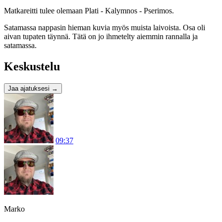
Matkareitti tulee olemaan Plati - Kalymnos - Pserimos.
Satamassa nappasin hieman kuvia myös muista laivoista. Osa oli
aivan tupaten täynnä. Tätä on jo ihmetelty aiemmin rannalla ja
satamassa.
Keskustelu
Jaa ajatuksesi
→
09:37
Marko