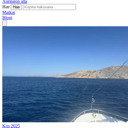
Auringon alla
Hae
Hae
Matkat
Blogi
Kos 2025