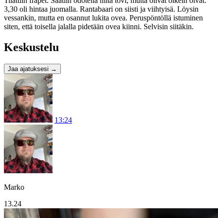
Tilattiin frapet. Saatiin odotella niitä tovi, mutta olivat oikein oivat.
3,30 oli hintaa juomalla. Rantabaari on siisti ja viihtyisä. Löysin
vessankin, mutta en osannut lukita ovea. Peruspöntöllä istuminen
siten, että toisella jalalla pidetään ovea kiinni. Selvisin siitäkin.
Keskustelu
Jaa ajatuksesi
→
13:24
Marko
13.24