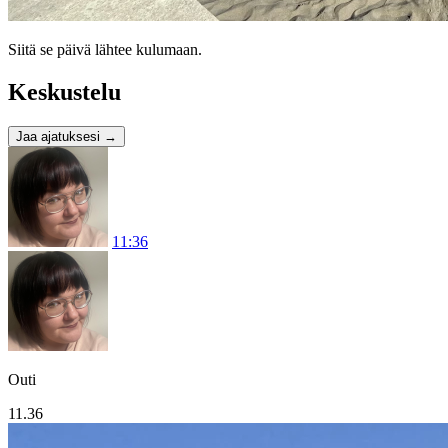
Siitä se päivä lähtee kulumaan.
Keskustelu
Jaa ajatuksesi
→
11:36
Outi
11.36