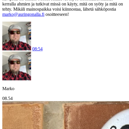
kerralla ahmien ja tutkivat missä on käyty, mitä on syöty ja mitä on
tehty. Mikäli mainospaikka voisi kiinnostaa, lähetä sähköpostia
marko@auringonalla.fi
osoitteeseen!
08:54
Marko
08.54