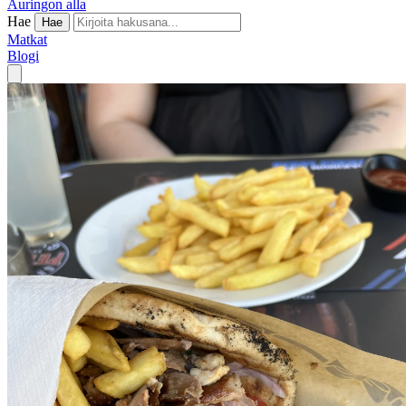
Auringon alla
Hae
Hae
Matkat
Blogi