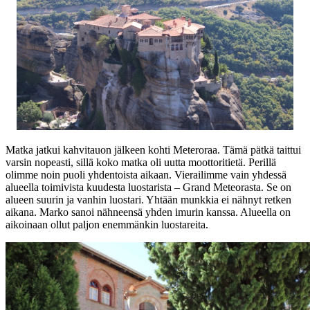
Matka jatkui kahvitauon jälkeen kohti Meteroraa. Tämä pätkä taittui
varsin nopeasti, sillä koko matka oli uutta moottoritietä. Perillä
olimme noin puoli yhdentoista aikaan. Vierailimme vain yhdessä
alueella toimivista kuudesta luostarista – Grand Meteorasta. Se on
alueen suurin ja vanhin luostari. Yhtään munkkia ei nähnyt retken
aikana. Marko sanoi nähneensä yhden imurin kanssa. Alueella on
aikoinaan ollut paljon enemmänkin luostareita.