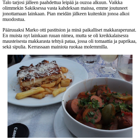
Talo tarjosi jälleen paahdettua leipää ja ouzoa alkuun. Vaikka
olimmekin Sakiksessa vasta kahdeksan maissa, emme joutuneet
jonottamaan lainkaan. Pian meidän jälkeen kuitenkin jonoa alkoi
muodostua.
Pääruuaksi Marko otti pastitsion ja minä paikalliset makkaraperunat.
En muista nyt lainkaan ruuan nimea, mutta se oli kreikkalaisesra
mausteisesta makkarasta tehtyä pataa, jossa oli tomaattia ja paprikaa,
sekä sipulia. Kerrassaan mainiota ruokaa molemmilla.