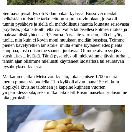
Seuraava pysähdys oli Kalambakan kylässä. Bussi vei meidät
pelkästään turisteille tarkoitettuun suuren ravintolaan, jossa oli
tunnin pysähdys ja siellä oli mahdollisuus nauttia lounasta seisovasta
pöydästä, joka tarkoitti, että voit valita lautasellesi kolmea ruokaa ja
maksaa niistä yhteensä 9,5 euroa. Arvaatte varmaan, että ei syöty
tuolla, niin kuin ei kovin moni muukaan meidän bussista. Teimme
pienen kävelyretken lähistölle, mutta emme löytäneet edes pientä
kauppaa, josta olisimme saaneet juotavaa. Olimme aivan syrjässä
varsinaisesta kylästä. Tämä pysähdys oli mielestämme täysin turha ja
tämän ajan olisimme mieluusti käyttäneet luostarissa tai seuraavan
pysähdyksen kylässä.
Matkamme jatkui Metsovon kylään, joka sijaitsee 1200 metriä
meren pinnan yläpuolella. Tuo kylä oli aivan ihana! Se oli kuin
alppikylä kivisine taloineen ja kapeine kujineen vuorten
ympäröidessä sitä, sekä mitkä näköalat! Ensimmäiseksi ryntäsimme
pita gyroksille.