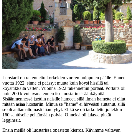
Luostarit on rakennettu korkeiden vuoren huippujen päälle. Ennen
vuotta 1922, sinne ei päässyt muuta kuin köysi hissillä tai
köysitikkaita varten. Vuonna 1922 rakennettiin portaat. Portaita oli
noin 200 kivuttavana ennen itse luostarin sisäänkäyntiä.
Sisäänmennessä jaettiin naisille hameet, sillä ilman hametta ei ollut
mitään asiaa luostariin. Minua se ”hame” ei hirveästi auttanut, sillä
se oli auttamattomasti liian lyhyt. Ehkä se oli tarkoitettu jollekkin
160 senttiselle peittämään polvia. Onneksi oli jalassa pitkät
legginssit.
Ensin meillä oli luostarissa opastettu kierros. Kävimme valtavan