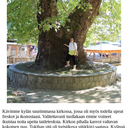
Kävimme kylän suurimmassa kirkossa, jossa oli myös todella upeat
freskot ja ikonostaasi. Valitettavasti tuollakaan emme voineet
ikuistaa noita upeita taideteoksia. Kirkon pihalla kasvoi valtavan
kokoinen puu. Tokihan sitä oli turistikuva siitä(kin) saatava. Kylässä