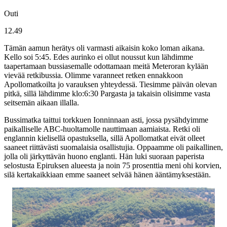
Outi
12.49
Tämän aamun herätys oli varmasti aikaisin koko loman aikana.
Kello soi 5:45. Edes aurinko ei ollut noussut kun lähdimme
taapertamaan bussiasemalle odottamaan meitä Meteroran kylään
vievää retkibussia. Olimme varanneet retken ennakkoon
Apollomatkoilta jo varauksen yhteydessä. Tiesimme päivän olevan
pitkä, sillä lähdimme klo:6:30 Pargasta ja takaisin olisimme vasta
seitsemän aikaan illalla.
Bussimatka taittui torkkuen Ionninnaan asti, jossa pysähdyimme
paikalliselle ABC-huoltamolle nauttimaan aamiaista. Retki oli
englannin kielisellä opastuksella, sillä Apollomatkat eivät olleet
saaneet riittävästi suomalaisia osallistujia. Oppaamme oli paikallinen,
jolla oli järkyttävän huono englanti. Hän luki suoraan paperista
selostusta Epiruksen alueesta ja noin 75 prosenttia meni ohi korvien,
silä kertakaikkiaan emme saaneet selvää hänen ääntämyksestään.