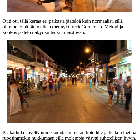
Outi otti tällä kertaa eri paikasta jäätelöä kuin normaalisti sillä
olimme jo pitkän matkaa mennyt Greek Cornerista. Meloni ja
kookos jäätelö näkyi kuitenkin maistuvan.
Pääkadulla käveltyämme suuntasimmekin hotellille ja hetken luettua
rupesimmekin nukkumaan sillä molempia väsytti suhteellisen hyvin.