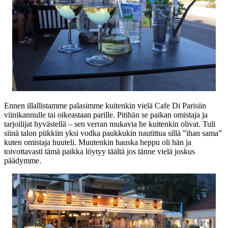
Ennen illallistamme palasimme kuitenkin vielä Cafe Di Parisiin
viinikannulle tai oikeastaan parille. Pitihän se paikan omistaja ja
tarjoilijat hyvästellä – sen verran mukavia he kuitenkin olivat. Tuli
siinä talon piikkiin yksi vodka paukkukin nautittua sillä ”ihan sama”
kuten omistaja huuteli. Muutenkin hauska heppu oli hän ja
toivottavasti tämä paikka löytyy täältä jos tänne vielä joskus
päädymme.