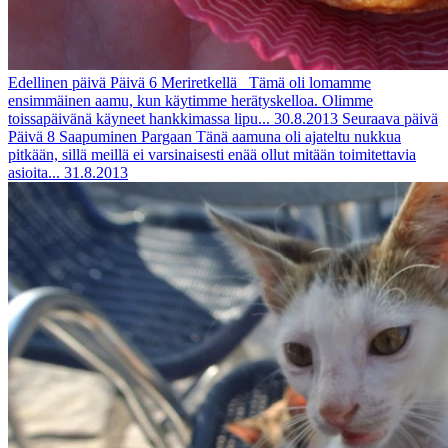
Edellinen päivä
Päivä 6
Meriretkellä
Tämä oli lomamme
ensimmäinen aamu, kun käytimme herätyskelloa. Olimme
toissapäivänä käyneet hankkimassa lipu...
30.8.2013
Seuraava päivä
Päivä 8
Saapuminen Pargaan
Tänä aamuna oli ajateltu nukkua
pitkään, sillä meillä ei varsinaisesti enää ollut mitään toimitettavia
asioita...
31.8.2013