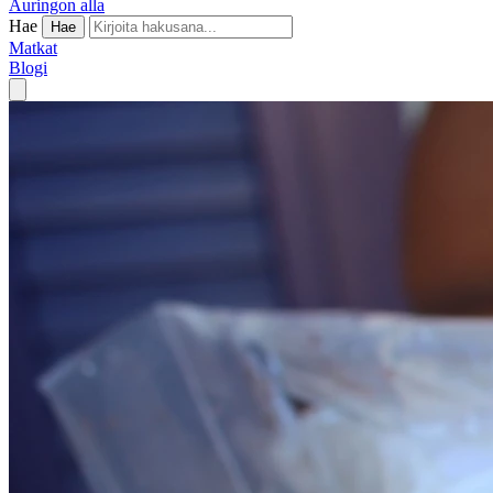
Auringon alla
Hae
Hae
Matkat
Blogi