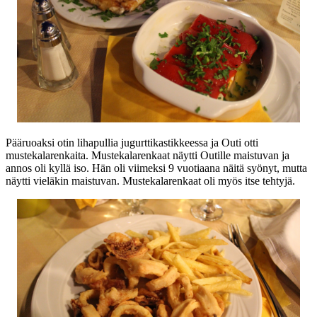
Pääruoaksi otin lihapullia jugurttikastikkeessa ja Outi otti
mustekalarenkaita. Mustekalarenkaat näytti Outille maistuvan ja
annos oli kyllä iso. Hän oli viimeksi 9 vuotiaana näitä syönyt, mutta
näytti vieläkin maistuvan. Mustekalarenkaat oli myös itse tehtyjä.