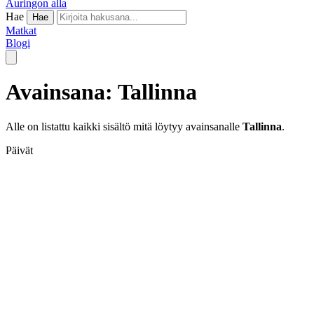
Auringon alla
Hae
Hae
Matkat
Blogi
Avainsana: Tallinna
Alle on listattu kaikki sisältö mitä löytyy avainsanalle
Tallinna
.
Päivät