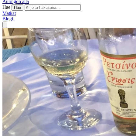
Auringon alla
Hae
Hae
Matkat
Blogi