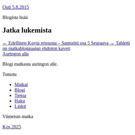
Outi
5.8.2015
Blogista lisää
Jatka lukemista
←
Edellinen
Kuvia reissusta – Santorini osa 5
Seuraava
→
Tabletti
on matkabloggaajan ehdoton kaveri
Auringon alla
Blogi matkasta auringon alle.
Tutustu
Matkat
Blogi
Tietoa
Haku
Linkit
Viimeisin matka
Kos 2025