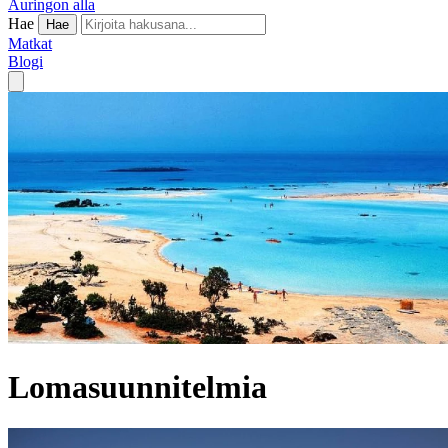
Auringon alla
Hae
Hae
Matkat
Blogi
Lomasuunnitelmia