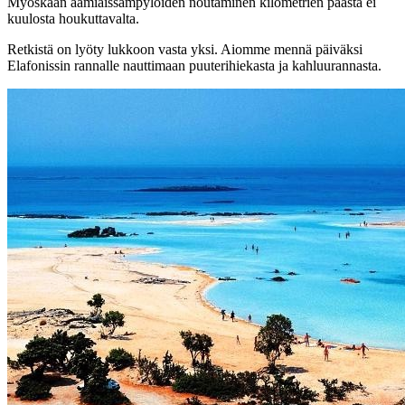
Myöskään aamiaissämpylöiden noutaminen kilometrien päästä ei
kuulosta houkuttavalta.
Retkistä on lyöty lukkoon vasta yksi. Aiomme mennä päiväksi
Elafonissin rannalle nauttimaan puuterihiekasta ja kahluurannasta.