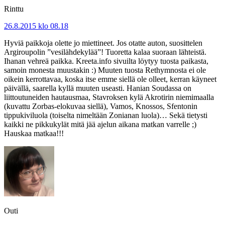
Rinttu
26.8.2015 klo 08.18
Hyviä paikkoja olette jo miettineet. Jos otatte auton, suosittelen
Argiroupolin ”vesilähdekylää”! Tuoretta kalaa suoraan lähteistä.
Ihanan vehreä paikka. Kreeta.info sivuilta löytyy tuosta paikasta,
samoin monesta muustakin :) Muuten tuosta Rethymnosta ei ole
oikein kerrottavaa, koska itse emme siellä ole olleet, kerran käyneet
päivällä, saarella kyllä muuten useasti. Hanian Soudassa on
liittoutuneiden hautausmaa, Stavroksen kylä Akrotirin niemimaalla
(kuvattu Zorbas-elokuvaa siellä), Vamos, Knossos, Sfentonin
tippukiviluola (toiselta nimeltään Zonianan luola)… Sekä tietysti
kaikki ne pikkukylät mitä jää ajelun aikana matkan varrelle ;)
Hauskaa matkaa!!!
Outi