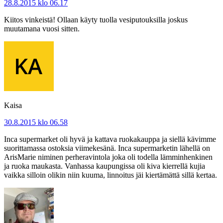
28.8.2015 klo 06.17
Kiitos vinkeistä! Ollaan käyty tuolla vesiputouksilla joskus
muutamana vuosi sitten.
Kaisa
30.8.2015 klo 06.58
Inca supermarket oli hyvä ja kattava ruokakauppa ja siellä kävimme
suorittamassa ostoksia viimekesänä. Inca supermarketin lähellä on
ArisMarie niminen perheravintola joka oli todella lämminhenkinen
ja ruoka maukasta. Vanhassa kaupungissa oli kiva kierrellä kujia
vaikka silloin olikin niin kuuma, linnoitus jäi kiertämättä sillä kertaa.