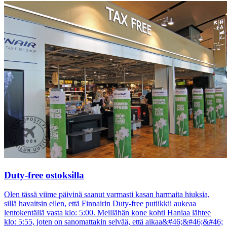
Duty-free ostoksilla
Olen tässä viime päivinä saanut varmasti kasan harmaita hiuksia,
sillä havaitsin eilen, että Finnairin Duty-free putiikkii aukeaa
lentokentällä vasta klo: 5:00. Meillähän kone kohti Haniaa lähtee
klo: 5:55, joten on sanomattakin selvää, että aikaa&#46;&#46;&#46;