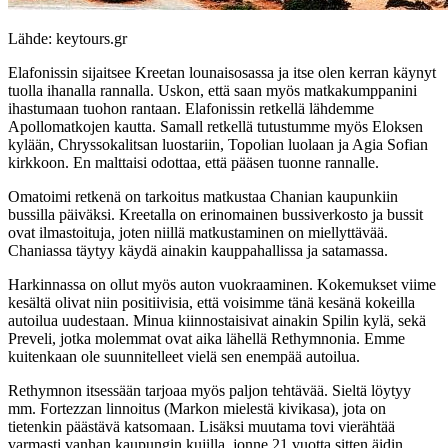
Lähde: keytours.gr
Elafonissin sijaitsee Kreetan lounaisosassa ja itse olen kerran käynyt
tuolla ihanalla rannalla. Uskon, että saan myös matkakumppanini
ihastumaan tuohon rantaan. Elafonissin retkellä lähdemme
Apollomatkojen kautta. Samall retkellä tutustumme myös Eloksen
kylään, Chryssokalitsan luostariin, Topolian luolaan ja Agia Sofian
kirkkoon. En malttaisi odottaa, että pääsen tuonne rannalle.
Omatoimi retkenä on tarkoitus matkustaa Chanian kaupunkiin
bussilla päiväksi. Kreetalla on erinomainen bussiverkosto ja bussit
ovat ilmastoituja, joten niillä matkustaminen on miellyttävää.
Chaniassa täytyy käydä ainakin kauppahallissa ja satamassa.
Harkinnassa on ollut myös auton vuokraaminen. Kokemukset viime
kesältä olivat niin positiivisia, että voisimme tänä kesänä kokeilla
autoilua uudestaan. Minua kiinnostaisivat ainakin Spilin kylä, sekä
Preveli, jotka molemmat ovat aika lähellä Rethymnonia. Emme
kuitenkaan ole suunnitelleet vielä sen enempää autoilua.
Rethymnon itsessään tarjoaa myös paljon tehtävää. Sieltä löytyy
mm. Fortezzan linnoitus (Markon mielestä kivikasa), jota on
tietenkin päästävä katsomaan. Lisäksi muutama tovi vierähtää
varmasti vanhan kaupungin kujilla, jonne 21 vuotta sitten äidin