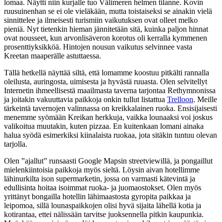
lomaa. Näytti niin kurjalle tuo Välimeren helmen tilanne. Kovin
ruusuinenhan se ei ole vieläkään, mutta toistaiseksi se ainakin vielä
sinnittelee ja ilmeisesti turismiin vaikutuksen ovat olleet melko
pieniä. Nyt tietenkin hieman jännitetään sitä, kuinka paljon hinnat
ovat nousseet, kun arvonlisäveron korotus oli kerralla kymmenen
prosenttiyksikköä. Hintojen nousun vaikutus selvinnee vasta
Kreetan maaperälle astuttaessa.
Tällä hetkellä näyttää siltä, että lomamme koostuu pitkälti rannalla
oleilusta, auringosta, uimisesta ja hyvästä ruuasta. Olen selvitellyt
Internetin ihmeellisestä maailmasta taverna tarjontaa Rethymnonissa
ja joitakin vakuuttavia paikkoja onkin tullut listattua
Trelloon
. Meille
tärkeintä tavernojen valinnassa on kreikkalainen ruoka. Ensisijaisesti
menemme syömään Kreikan herkkuja, vaikka lounaaksi voi joskus
valikoitua muutakin, kuten pizzaa. En kuitenkaan lomani ainaka
halua syödä esimerkiksi kiinalaista ruokaa, jota sitäkin tuntuu olevan
tarjolla.
Olen ”ajallut” runsaasti Google Mapsin streetviewillä, ja pongaillut
mielenkiintoisia paikkoja myös sieltä. Löysin aivan hotellimme
lähinurkilta ison supermarketin, jossa on varmasti kätevintä ja
edullisinta hoitaa isoimmat ruoka- ja juomaostokset. Olen myös
yrittänyt bongailla hotellin lähimaastosta gyropita paikkaa ja
leipomoa, sillä lounaspaikkojen olisi hyvä sijaita lähellä kotia ja
kotirantaa, ettei nälissään tarvitse juoksennella pitkin kaupunkia.