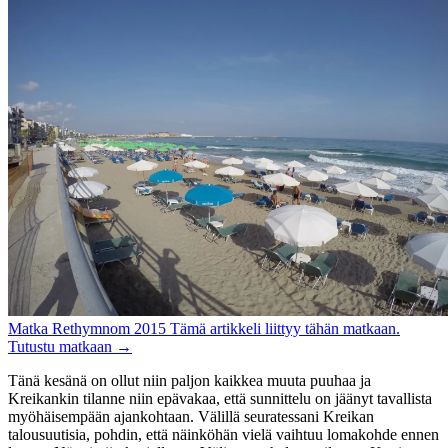
Matka
Rethymnom 2015
Tämä artikkeli liittyy tähän matkaan.
Tutustu matkaan
→
Tänä kesänä on ollut niin paljon kaikkea muuta puuhaa ja
Kreikankin tilanne niin epävakaa, että sunnittelu on jäänyt tavallista
myöhäisempään ajankohtaan. Välillä seuratessani Kreikan
talousuutisia, pohdin, että näinköhän vielä vaihtuu lomakohde ennen