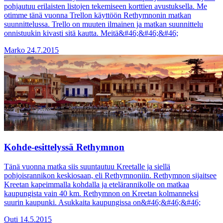
pohjautuu erilaisten listojen tekemiseen korttien avustuksella. Me
otimme tänä vuonna Trellon käyttöön Rethymnonin matkan
suunnittelussa. Trello on muuten ilmainen ja matkan suunnittelu
onnistuukin kivasti sitä kautta. Meitä&#46;&#46;&#46;
Marko
24.7.2015
Kohde-esittelyssä Rethymnon
Tänä vuonna matka siis suuntautuu Kreetalle ja siellä
pohjoisrannikon keskiosaan, eli Rethymnoniin. Rethymnon sijaitsee
Kreetan kapeimmalla kohdalla ja etelärannikolle on matkaa
kaupungista vain 40 km. Rethymnon on Kreetan kolmanneksi
suurin kaupunki. Asukkaita kaupungissa on&#46;&#46;&#46;
Outi
14.5.2015