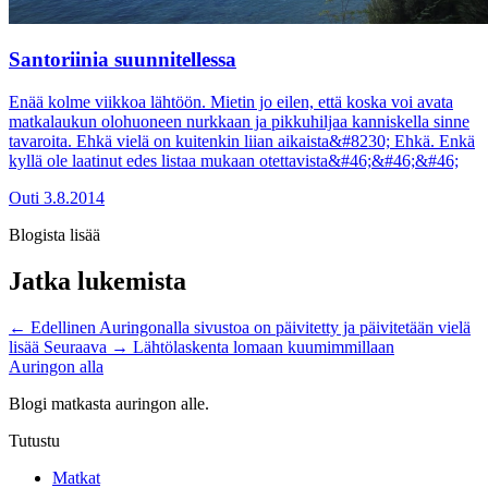
Santoriinia suunnitellessa
Enää kolme viikkoa lähtöön. Mietin jo eilen, että koska voi avata
matkalaukun olohuoneen nurkkaan ja pikkuhiljaa kanniskella sinne
tavaroita. Ehkä vielä on kuitenkin liian aikaista&#8230; Ehkä. Enkä
kyllä ole laatinut edes listaa mukaan otettavista&#46;&#46;&#46;
Outi
3.8.2014
Blogista lisää
Jatka lukemista
←
Edellinen
Auringonalla sivustoa on päivitetty ja päivitetään vielä
lisää
Seuraava
→
Lähtölaskenta lomaan kuumimmillaan
Auringon alla
Blogi matkasta auringon alle.
Tutustu
Matkat