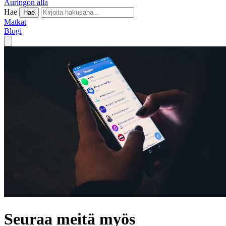
Auringon alla
Hae
Hae
Matkat
Blogi
Seuraa meitä myös