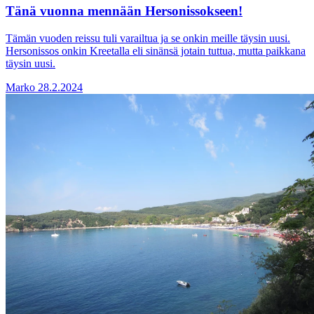
Tänä vuonna mennään Hersonissokseen!
Tämän vuoden reissu tuli varailtua ja se onkin meille täysin uusi.
Hersonissos onkin Kreetalla eli sinänsä jotain tuttua, mutta paikkana
täysin uusi.
Marko
28.2.2024