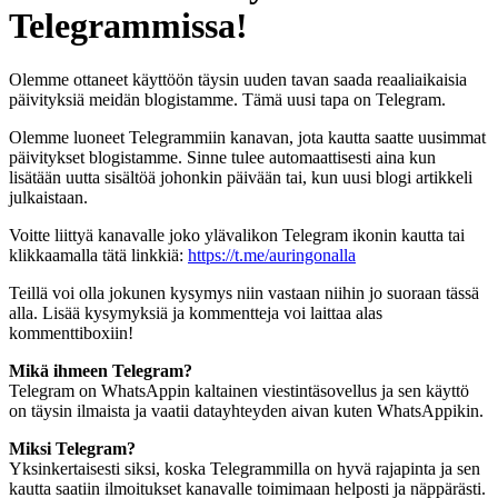
Telegrammissa!
Olemme ottaneet käyttöön täysin uuden tavan saada reaaliaikaisia
päivityksiä meidän blogistamme. Tämä uusi tapa on Telegram.
Olemme luoneet Telegrammiin kanavan, jota kautta saatte uusimmat
päivitykset blogistamme. Sinne tulee automaattisesti aina kun
lisätään uutta sisältöä johonkin päivään tai, kun uusi blogi artikkeli
julkaistaan.
Voitte liittyä kanavalle joko ylävalikon Telegram ikonin kautta tai
klikkaamalla tätä linkkiä:
https://t.me/auringonalla
Teillä voi olla jokunen kysymys niin vastaan niihin jo suoraan tässä
alla. Lisää kysymyksiä ja kommentteja voi laittaa alas
kommenttiboxiin!
Mikä ihmeen Telegram?
Telegram on WhatsAppin kaltainen viestintäsovellus ja sen käyttö
on täysin ilmaista ja vaatii datayhteyden aivan kuten WhatsAppikin.
Miksi Telegram?
Yksinkertaisesti siksi, koska Telegrammilla on hyvä rajapinta ja sen
kautta saatiin ilmoitukset kanavalle toimimaan helposti ja näppärästi.