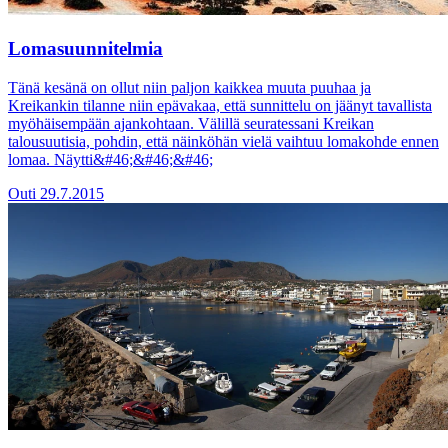
Lomasuunnitelmia
Tänä kesänä on ollut niin paljon kaikkea muuta puuhaa ja
Kreikankin tilanne niin epävakaa, että sunnittelu on jäänyt tavallista
myöhäisempään ajankohtaan. Välillä seuratessani Kreikan
talousuutisia, pohdin, että näinköhän vielä vaihtuu lomakohde ennen
lomaa. Näytti&#46;&#46;&#46;
Outi
29.7.2015