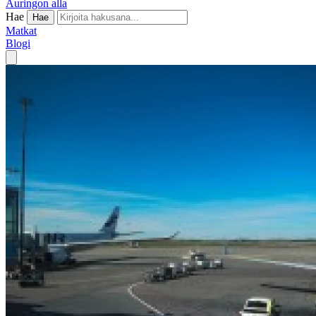
Auringon alla
Hae
Hae
Matkat
Blogi