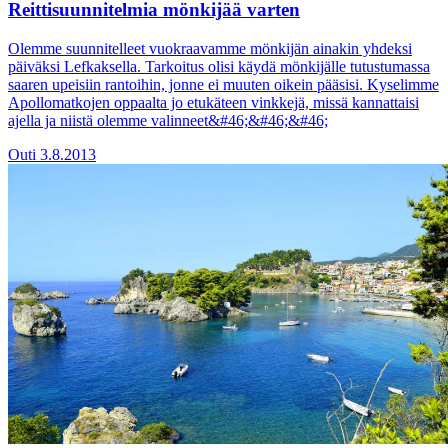
Reittisuunnitelmia mönkijää varten
Olemme suunnitelleet vuokraavamme mönkijän ainakin yhdeksi
päiväksi Lefkaksella. Tarkoitus olisi käydä mönkijälle tutustumassa
saaren upeisiin rantoihin, jonne ei muuten oikein pääsisi. Kyselimme
Apollomatkojen oppaalta jo etukäteen vinkkejä, missä kannattaisi
ajella ja niistä olemme valinneet&#46;&#46;&#46;
Outi
3.8.2013