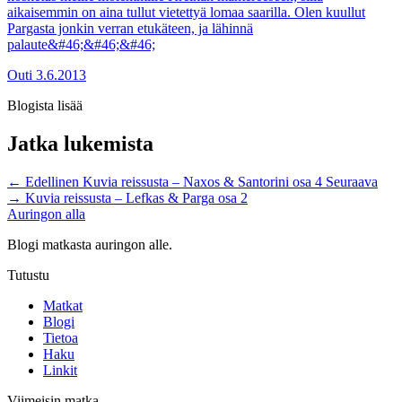
aikaisemmin on aina tullut vietettyä lomaa saarilla. Olen kuullut
Pargasta jonkin verran etukäteen, ja lähinnä
palaute&#46;&#46;&#46;
Outi
3.6.2013
Blogista lisää
Jatka lukemista
←
Edellinen
Kuvia reissusta – Naxos & Santorini osa 4
Seuraava
→
Kuvia reissusta – Lefkas & Parga osa 2
Auringon alla
Blogi matkasta auringon alle.
Tutustu
Matkat
Blogi
Tietoa
Haku
Linkit
Viimeisin matka