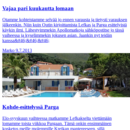
Vajaa pari kuukautta lomaan
Otamme kohteistamme selvää jo ennen varausta ja tietysti varauksen
jälkeenkin. Niin kuin Outin kirjoittamista Lefkas ja Parga esittelyistä
käykin ilmi. Lähestyimmekin Apollomatkoja sähköpostitse jo tässä
vaiheessa ja kyselimmekin jokusen asian. Jaankin nyt teidän
kanssa&#46;&#46;&#46;
Marko
9.7.2013
Kohde-esittelyssä Parga
Elo-syyskuun vaihteessa matkamme Lefkakselta viettämään
lomamme toista viikkoa Pargaan. Tämä onkin ensimmäinen
kosketus meille molemmille Kreikan mantereeseen, sillä