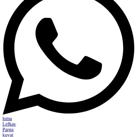
loma
Lefkas
Parga
kuvat