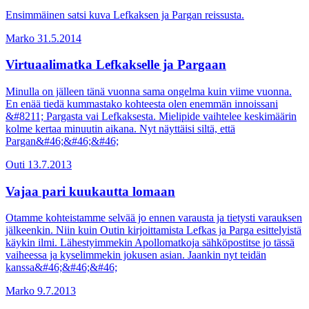
Ensimmäinen satsi kuva Lefkaksen ja Pargan reissusta.
Marko
31.5.2014
Virtuaalimatka Lefkakselle ja Pargaan
Minulla on jälleen tänä vuonna sama ongelma kuin viime vuonna.
En enää tiedä kummastako kohteesta olen enemmän innoissani
&#8211; Pargasta vai Lefkaksesta. Mielipide vaihtelee keskimäärin
kolme kertaa minuutin aikana. Nyt näyttäisi siltä, että
Pargan&#46;&#46;&#46;
Outi
13.7.2013
Vajaa pari kuukautta lomaan
Otamme kohteistamme selvää jo ennen varausta ja tietysti varauksen
jälkeenkin. Niin kuin Outin kirjoittamista Lefkas ja Parga esittelyistä
käykin ilmi. Lähestyimmekin Apollomatkoja sähköpostitse jo tässä
vaiheessa ja kyselimmekin jokusen asian. Jaankin nyt teidän
kanssa&#46;&#46;&#46;
Marko
9.7.2013