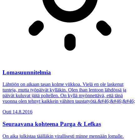
Lomasuunnitelmia
Lähtöön on aikaan tasan kolme viikkoa. Vielä en ole laskenut
tunteja, mutta työpäivät kylläkin. Olen ihan lentoon lähdössä ja
päivät kuluvat jäitä poltellen. On kyllä myönnettävä, että tänä
vuonna olen tehnyt kaikkein vähiten taustatyötä.&#46;&#46;&#46;
Outi
14.8.2016
Seuraavana kohteena Parga & Lefkas
On aika julkistaa täälläkin virallisesti minne mennään lomalle.