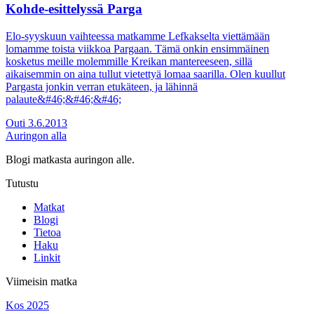
Kohde-esittelyssä Parga
Elo-syyskuun vaihteessa matkamme Lefkakselta viettämään
lomamme toista viikkoa Pargaan. Tämä onkin ensimmäinen
kosketus meille molemmille Kreikan mantereeseen, sillä
aikaisemmin on aina tullut vietettyä lomaa saarilla. Olen kuullut
Pargasta jonkin verran etukäteen, ja lähinnä
palaute&#46;&#46;&#46;
Outi
3.6.2013
Auringon alla
Blogi matkasta auringon alle.
Tutustu
Matkat
Blogi
Tietoa
Haku
Linkit
Viimeisin matka
Kos 2025