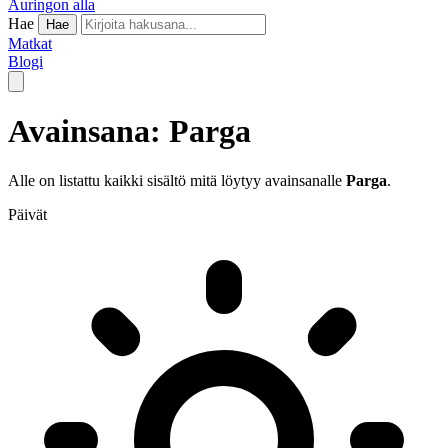
Auringon alla
Hae
Hae
Matkat
Blogi
Avainsana: Parga
Alle on listattu kaikki sisältö mitä löytyy avainsanalle
Parga
.
Päivät