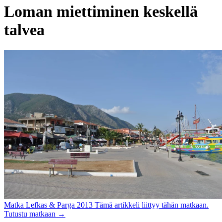
Loman miettiminen keskellä
talvea
Matka
Lefkas & Parga 2013
Tämä artikkeli liittyy tähän matkaan.
Tutustu matkaan
→