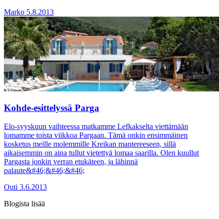
Marko
5.8.2013
Kohde-esittelyssä Parga
Elo-syyskuun vaihteessa matkamme Lefkakselta viettämään
lomamme toista viikkoa Pargaan. Tämä onkin ensimmäinen
kosketus meille molemmille Kreikan mantereeseen, sillä
aikaisemmin on aina tullut vietettyä lomaa saarilla. Olen kuullut
Pargasta jonkin verran etukäteen, ja lähinnä
palaute&#46;&#46;&#46;
Outi
3.6.2013
Blogista lisää