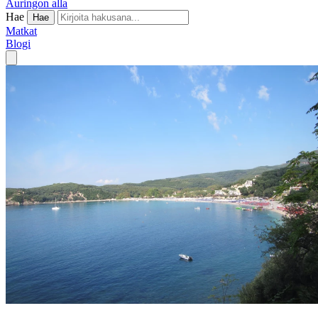
Auringon alla
Hae
Hae
Matkat
Blogi