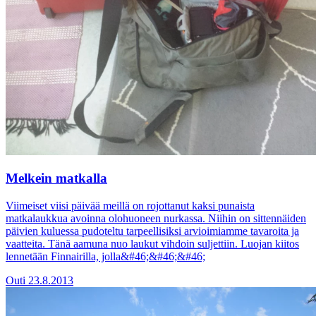
Melkein matkalla
Viimeiset viisi päivää meillä on rojottanut kaksi punaista
matkalaukkua avoinna olohuoneen nurkassa. Niihin on sittennäiden
päivien kuluessa pudoteltu tarpeellisiksi arvioimiamme tavaroita ja
vaatteita. Tänä aamuna nuo laukut vihdoin suljettiin. Luojan kiitos
lennetään Finnairilla, jolla&#46;&#46;&#46;
Outi
23.8.2013