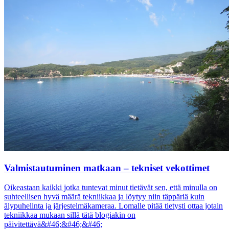
Valmistautuminen matkaan – tekniset vekottimet
Oikeastaan kaikki jotka tuntevat minut tietävät sen, että minulla on
suhteellisen hyvä määrä tekniikkaa ja löytyy niin täppäriä kuin
älypuhelinta ja järjestelmäkameraa. Lomalle pitää tietysti ottaa jotain
tekniikkaa mukaan sillä tätä blogiakin on
päivitettävä&#46;&#46;&#46;