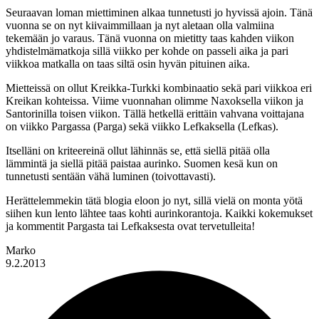
Seuraavan loman miettiminen alkaa tunnetusti jo hyvissä ajoin. Tänä
vuonna se on nyt kiivaimmillaan ja nyt aletaan olla valmiina
tekemään jo varaus. Tänä vuonna on mietitty taas kahden viikon
yhdistelmämatkoja sillä viikko per kohde on passeli aika ja pari
viikkoa matkalla on taas siltä osin hyvän pituinen aika.
Mietteissä on ollut Kreikka-Turkki kombinaatio sekä pari viikkoa eri
Kreikan kohteissa. Viime vuonnahan olimme Naxoksella viikon ja
Santorinilla toisen viikon. Tällä hetkellä erittäin vahvana voittajana
on viikko Pargassa (Parga) sekä viikko Lefkaksella (Lefkas).
Itselläni on kriteereinä ollut lähinnäs se, että siellä pitää olla
lämmintä ja siellä pitää paistaa aurinko. Suomen kesä kun on
tunnetusti sentään vähä luminen (toivottavasti).
Herättelemmekin tätä blogia eloon jo nyt, sillä vielä on monta yötä
siihen kun lento lähtee taas kohti aurinkorantoja. Kaikki kokemukset
ja kommentit Pargasta tai Lefkaksesta ovat tervetulleita!
Marko
9.2.2013