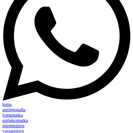
loma
auringonalla
lomamatka
aurinkomatka
miettiminen
varaaminen